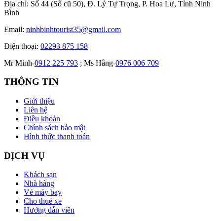
Địa chỉ:
Số 44 (Số cũ 50), Đ. Lý Tự Trọng, P. Hoa Lư, Tỉnh Ninh
Bình
Email:
ninhbinhtourist35@gmail.com
Điện thoại:
02293 875 158
Mr Minh-
0912 225 793
; Ms Hằng-
0976 006 709
THÔNG TIN
Giới thiệu
Liên hệ
Điều khoản
Chính sách bảo mật
Hình thức thanh toán
DỊCH VỤ
Khách sạn
Nhà hàng
Vé máy bay
Cho thuê xe
Hướng dẫn viên