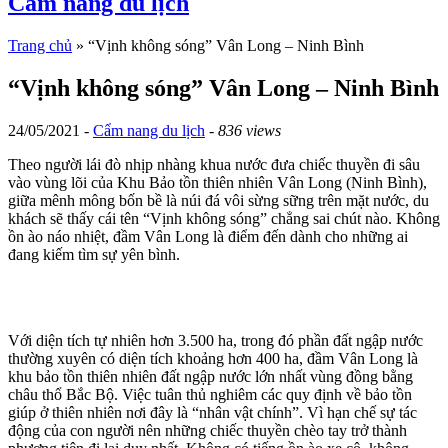
Cẩm nang du lịch
Trang chủ
»
“Vịnh không sóng” Vân Long – Ninh Bình
“Vịnh không sóng” Vân Long – Ninh Bình
24/05/2021 -
Cẩm nang du lịch
-
836 views
Theo người lái đò nhịp nhàng khua nước đưa chiếc thuyền đi sâu
vào vùng lõi của Khu Bảo tồn thiên nhiên Vân Long (Ninh Bình),
giữa mênh mông bốn bề là núi đá vôi sừng sững trên mặt nước, du
khách sẽ thấy cái tên “Vịnh không sóng” chẳng sai chút nào. Không
ồn ào náo nhiệt, đầm Vân Long là điểm đến dành cho những ai
đang kiếm tìm sự yên bình.
Với diện tích tự nhiên hơn 3.500 ha, trong đó phần đất ngập nước
thường xuyên có diện tích khoảng hơn 400 ha, đầm Vân Long là
khu bảo tồn thiên nhiên đất ngập nước lớn nhất vùng đồng bằng
châu thổ Bắc Bộ. Việc tuân thủ nghiêm các quy định về bảo tồn
giúp ở thiên nhiên nơi đây là “nhân vật chính”. Vì hạn chế sự tác
động của con người nên những chiếc thuyền chèo tay trở thành