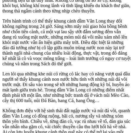
phương tiện đi lại duy nhất. Không có tiếng ồn ào xe cộ, không
khói bụi, không khí trong lành và tĩnh lặng khiến du khách thư giãn,
thong thả ngắm cảnh theo từng nhịp chèo thuyền.
Trên hành trình có thể thấy khung cảnh đầm Vân Long thay đổi
không ngừng trong 24 giờ. Sáng sớm mây núi giao hòa bồng bềnh
như chốn tiên cảnh, cả một vạt lau sậy ướt đẫm sương đêm vẫn
đang rủ xuống mặt nước, những mỏm núi đá vôi mầu xám nhô lên
khỏi mặt nước vẫn ẩn hiện giữa mây trời. Điều đặc biệt là những
đảo đá tưởng như bị cô lập giữa muôn trùng nước non này lại trở
thành ngôi nhà chung của nhiều loài động, thực vật, trong đó đáng
kể nhất là cò và voọc mông trắng – loài linh trưởng có nguy cơ tuyệt
chủng và nằm trong Sách đỏ thế giới.
Len lỏi qua những khe núi có rừng cỏ lác hay cỏ năng vượt quá đầu
người sẽ thấy khung cảnh non nước hữu tình với những núi đá vôi
trước mặt. Đi sâu vào trong sẽ tới những hang động kỳ bí, huyền ảo
mát lạnh giữa trưa hè. Trong đầm Vân Long có những điểm nhất
định phải tới một lần, như những bức tranh đá ở vách núi Mèo Cào,
cây thị 600 tuổi, núi Đá Bàn, hang Cá, hang Ông…
Không đơn điệu với hệ sinh thái đất ngập nước và núi đá vôi, quanh
đầm Vân Long có đồng ruộng, bãi cỏ, nương rẫy và những xóm
thôn yên bình. Chiều về, từng đàn cò, vạc rủ nhau về tổ, đàn gia súc
vẫn nhẩn nha gặm cỏ, vài chiếc thuyền câu thu lưới hối hả về nhà.
Ai còn lưu luyến khung cảnh thôn quê này có thể trở lại vào một