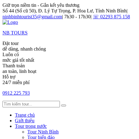
Giữ trọn niềm tin - Gắn kết yêu thương
Số 44 (Số cũ 50), Đ. Lý Tự Trọng, P. Hoa Lư, Tỉnh Ninh Bình
|
ninhbinhtourist35@gmail.com
|
7h30 - 17h30
|
☏ 02293 875 158
NB TOURS
Đặt tour
dễ dàng, nhanh chóng
Luôn có
mức giá tốt nhất
Thanh toán
an toàn, linh hoạt
Hỗ trợ
24/7 miễn phí
0912 225 793
Trang chủ
Giới thiệu
Tour trong nước
Tour Ninh Bình
Tour biển đảo