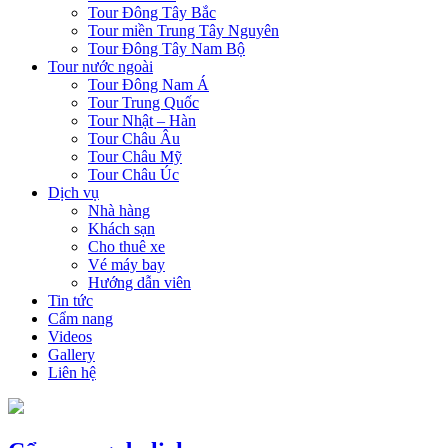
Tour Đông Tây Bắc
Tour miền Trung Tây Nguyên
Tour Đông Tây Nam Bộ
Tour nước ngoài
Tour Đông Nam Á
Tour Trung Quốc
Tour Nhật – Hàn
Tour Châu Âu
Tour Châu Mỹ
Tour Châu Úc
Dịch vụ
Nhà hàng
Khách sạn
Cho thuê xe
Vé máy bay
Hướng dẫn viên
Tin tức
Cẩm nang
Videos
Gallery
Liên hệ