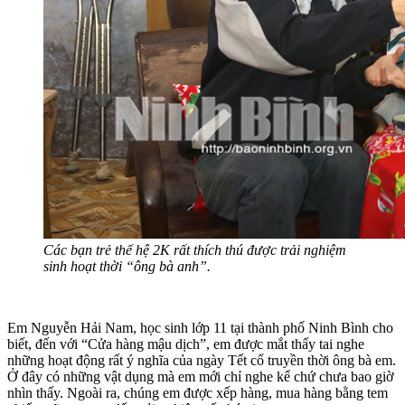
Các bạn trẻ thế hệ 2K rất thích thú được trải nghiệm
sinh hoạt thời “ông bà anh”.
Em Nguyễn Hải Nam, học sinh lớp 11 tại thành phố Ninh Bình cho
biết, đến với “Cửa hàng mậu dịch”, em được mắt thấy tai nghe
những hoạt động rất ý nghĩa của ngày Tết cổ truyền thời ông bà em.
Ở đây có những vật dụng mà em mới chỉ nghe kể chứ chưa bao giờ
nhìn thấy. Ngoài ra, chúng em được xếp hàng, mua hàng bằng tem