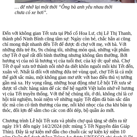
… để nhớ lại một thời “Ông bà anh yêu nhau thời
chưa có xe hơi”.
Đến với không gian Tết xưa tại Phố cổ Hoa Lư, chị Lê Thị Thanh,
thành phố Ninh Bình cũng tâm sự: Ngày còn bé, chắc hẳn ai cũng
chỉ mong thật nhanh đến Tết để được đi chợ với mẹ, với bà. Với
những đứa trẻ 8x, 9x chúng tôi, những món quà, những vật phẩm
chợ Tết ở quê rất đỗi bình thường nhưng không tầm thường. Bởi
hương vị của nó là hương vị của tuổi thơ, của ký ức quê nhà. Chợ
Tết ở quê xưa trở thành nỗi nhớ da diết khôn nguôi mỗi khi Tết đến,
xuân về. Nhất là đối với những đứa trẻ vùng quê, chợ Tết là cả một
thế giới sắc màu, một không gian mơ ước với bao điều thú vị tưởng
gần mà xa. Hy vọng rằng, những hoạt động như Lễ hội Tết xưa sẽ
được tổ chức hàng năm để các thế hệ người Việt luôn nhớ về hương
vị của Tết truyền thống. Với thế hệ chúng tôi, ở đó, không chỉ là cơ
hội trải nghiệm, hoài niệm về những ngày Tết đậm đà bản sắc dân
tộc mà còn có tình thương của mẹ, nỗi khó nhọc của cha khi bán tạ
thóc, đôi lợn để sắm cho các con đôi dép, bộ quần áo mới.
Chương trình Lễ hội Tết xưa và phiên chợ quà tặng sẽ diễn ra từ
ngày 19/1 đến ngày 14/2/2024 (tức mùng 5 Tết Nguyên đán Giáp
Thìn). Đây là sự kiện mở đầu cho chuỗi các sự kiện kỷ niệm 10