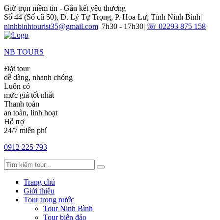
Giữ trọn niềm tin - Gắn kết yêu thương
Số 44 (Số cũ 50), Đ. Lý Tự Trọng, P. Hoa Lư, Tỉnh Ninh Bình
|
ninhbinhtourist35@gmail.com
|
7h30 - 17h30
|
☏ 02293 875 158
NB TOURS
Đặt tour
dễ dàng, nhanh chóng
Luôn có
mức giá tốt nhất
Thanh toán
an toàn, linh hoạt
Hỗ trợ
24/7 miễn phí
0912 225 793
Trang chủ
Giới thiệu
Tour trong nước
Tour Ninh Bình
Tour biển đảo