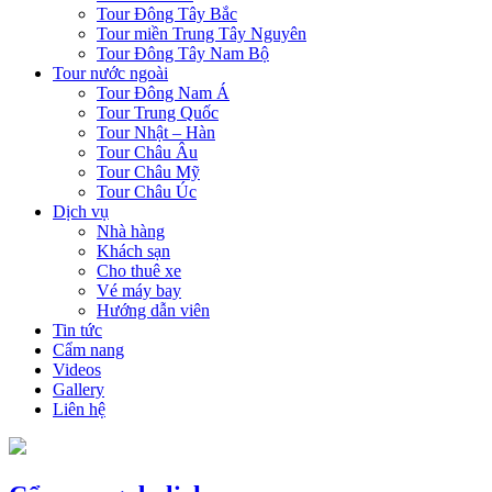
Tour Đông Tây Bắc
Tour miền Trung Tây Nguyên
Tour Đông Tây Nam Bộ
Tour nước ngoài
Tour Đông Nam Á
Tour Trung Quốc
Tour Nhật – Hàn
Tour Châu Âu
Tour Châu Mỹ
Tour Châu Úc
Dịch vụ
Nhà hàng
Khách sạn
Cho thuê xe
Vé máy bay
Hướng dẫn viên
Tin tức
Cẩm nang
Videos
Gallery
Liên hệ