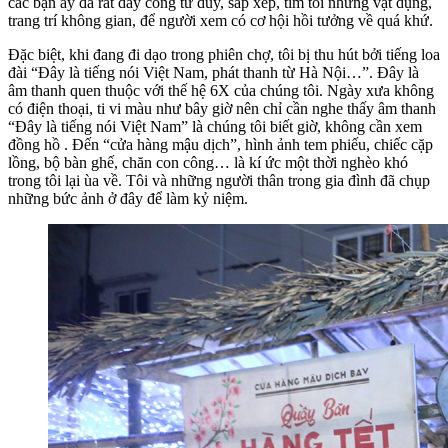
các bạn ấy đã rất dày công tư duy, sắp xếp, tìm tòi những vật dụng,
trang trí không gian, để người xem có cơ hội hồi tưởng về quá khứ.
Đặc biệt, khi đang đi dạo trong phiên chợ, tôi bị thu hút bởi tiếng loa
đài “Đây là tiếng nói Việt Nam, phát thanh từ Hà Nội…”. Đây là
âm thanh quen thuộc với thế hệ 6X của chúng tôi. Ngày xưa không
có điện thoại, ti vi màu như bây giờ nên chỉ cần nghe thấy âm thanh
“Đây là tiếng nói Việt Nam” là chúng tôi biết giờ, không cần xem
đồng hồ . Đến “cửa hàng mậu dịch”, hình ảnh tem phiếu, chiếc cặp
lồng, bộ bàn ghế, chăn con công… là kí ức một thời nghèo khó
trong tôi lại ùa về. Tôi và những người thân trong gia đình đã chụp
những bức ảnh ở đây để làm kỷ niệm.