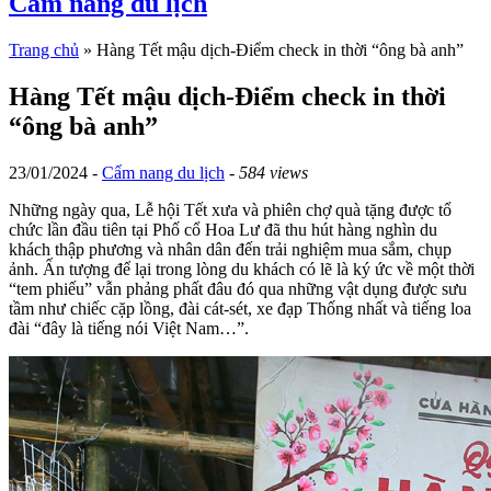
Cẩm nang du lịch
Trang chủ
»
Hàng Tết mậu dịch-Điểm check in thời “ông bà anh”
Hàng Tết mậu dịch-Điểm check in thời
“ông bà anh”
23/01/2024 -
Cẩm nang du lịch
-
584 views
Những ngày qua, Lễ hội Tết xưa và phiên chợ quà tặng được tổ
chức lần đầu tiên tại Phố cổ Hoa Lư đã thu hút hàng nghìn du
khách thập phương và nhân dân đến trải nghiệm mua sắm, chụp
ảnh. Ấn tượng để lại trong lòng du khách có lẽ là ký ức về một thời
“tem phiếu” vẫn phảng phất đâu đó qua những vật dụng được sưu
tầm như chiếc cặp lồng, đài cát-sét, xe đạp Thống nhất và tiếng loa
đài “đây là tiếng nói Việt Nam…”.