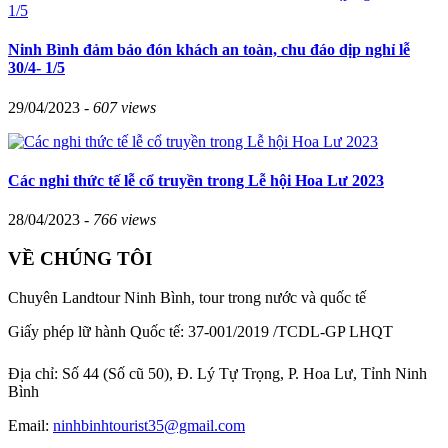
Ninh Bình đảm bảo đón khách an toàn, chu đáo dịp nghỉ lễ
30/4- 1/5
29/04/2023 -
607 views
Các nghi thức tế lễ cổ truyền trong Lễ hội Hoa Lư 2023
28/04/2023 -
766 views
VỀ CHÚNG TÔI
Chuyên Landtour Ninh Bình, tour trong nước và quốc tế
Giấy phép lữ hành Quốc tế: 37-001/2019 /TCDL-GP LHQT
Địa chỉ:
Số 44 (Số cũ 50), Đ. Lý Tự Trọng, P. Hoa Lư, Tỉnh Ninh
Bình
Email:
ninhbinhtourist35@gmail.com