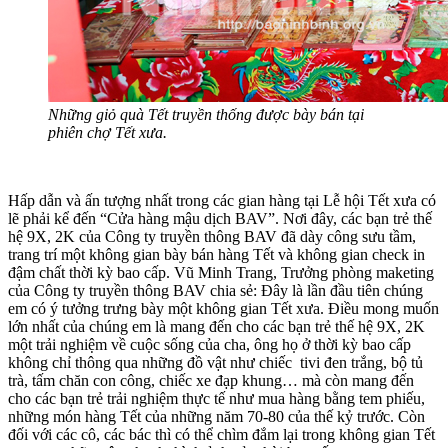
Những giỏ quà Tết truyền thống được bày bán tại
phiên chợ Tết xưa.
Hấp dẫn và ấn tượng nhất trong các gian hàng tại Lễ hội Tết xưa có
lẽ phải kể đến “Cửa hàng mậu dịch BAV”. Nơi đây, các bạn trẻ thế
hệ 9X, 2K của Công ty truyền thông BAV đã dày công sưu tầm,
trang trí một không gian bày bán hàng Tết và không gian check in
đậm chất thời kỳ bao cấp. Vũ Minh Trang, Trưởng phòng maketing
của Công ty truyền thông BAV chia sẻ: Đây là lần đầu tiên chúng
em có ý tưởng trưng bày một không gian Tết xưa. Điều mong muốn
lớn nhất của chúng em là mang đến cho các bạn trẻ thế hệ 9X, 2K
một trải nghiệm về cuộc sống của cha, ông họ ở thời kỳ bao cấp
không chỉ thông qua những đồ vật như chiếc tivi đen trắng, bộ tủ
trà, tấm chăn con công, chiếc xe đạp khung… mà còn mang đến
cho các bạn trẻ trải nghiệm thực tế như mua hàng bằng tem phiếu,
những món hàng Tết của những năm 70-80 của thế kỷ trước. Còn
đối với các cô, các bác thì có thể chìm đắm lại trong không gian Tết