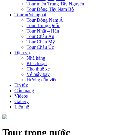
Tour miền Trung Tây Nguyên
Tour Đông Tây Nam Bộ
Tour nước ngoài
Tour Đông Nam Á
Tour Trung Quốc
Tour Nhật – Hàn
Tour Châu Âu
Tour Châu Mỹ
Tour Châu Úc
Dịch vụ
Nhà hàng
Khách sạn
Cho thuê xe
Vé máy bay
Hướng dẫn viên
Tin tức
Cẩm nang
Videos
Gallery
Liên hệ
Tour trong nước