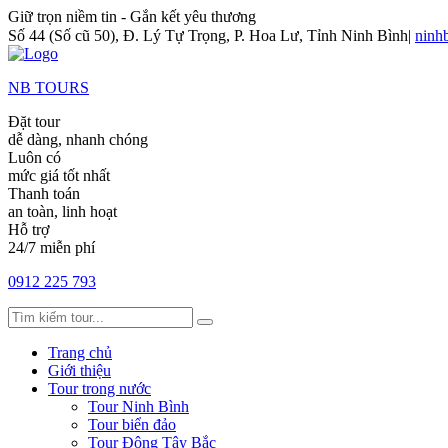
Giữ trọn niềm tin - Gắn kết yêu thương
Số 44 (Số cũ 50), Đ. Lý Tự Trọng, P. Hoa Lư, Tỉnh Ninh Bình
|
ninh
NB TOURS
Đặt tour
dễ dàng, nhanh chóng
Luôn có
mức giá tốt nhất
Thanh toán
an toàn, linh hoạt
Hỗ trợ
24/7 miễn phí
0912 225 793
Trang chủ
Giới thiệu
Tour trong nước
Tour Ninh Bình
Tour biển đảo
Tour Đông Tây Bắc