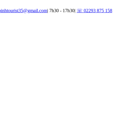
binhtourist35@gmail.com
|
7h30 - 17h30
|
☏ 02293 875 158