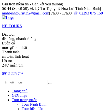
Giữ trọn niềm tin - Gắn kết yêu thương
Số 44 (Số cũ 50), Đ. Lý Tự Trọng, P. Hoa Lư, Tỉnh Ninh Bình
|
ninhbinhtourist35@gmail.com
|
7h30 - 17h30
|
☏ 02293 875 158
NB TOURS
Đặt tour
dễ dàng, nhanh chóng
Luôn có
mức giá tốt nhất
Thanh toán
an toàn, linh hoạt
Hỗ trợ
24/7 miễn phí
0912 225 793
Trang chủ
Giới thiệu
Tour trong nước
Tour Ninh Bình
Tour biển đảo