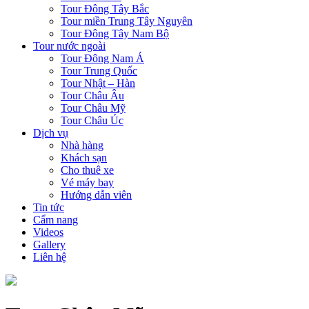
Tour Đông Tây Bắc
Tour miền Trung Tây Nguyên
Tour Đông Tây Nam Bộ
Tour nước ngoài
Tour Đông Nam Á
Tour Trung Quốc
Tour Nhật – Hàn
Tour Châu Âu
Tour Châu Mỹ
Tour Châu Úc
Dịch vụ
Nhà hàng
Khách sạn
Cho thuê xe
Vé máy bay
Hướng dẫn viên
Tin tức
Cẩm nang
Videos
Gallery
Liên hệ