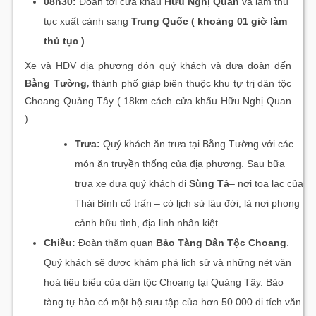
08h30:
Đoàn tới cửa khẩu
Hữu Nghị Quan
và làm thủ
tục xuất cảnh sang
Trung Quốc ( khoảng 01 giờ làm
thủ tục )
.
Xe và HDV địa phương đón quý khách và đưa đoàn đến
Bằng Tường
,
thành phố giáp biên thuộc khu tự trị dân tộc
Choang Quảng Tây ( 18km cách cửa khẩu Hữu Nghị Quan
)
Trưa:
Quý khách ăn trưa tại Bằng Tường với các
món ăn truyền thống của địa phương. Sau bữa
trưa xe đưa quý khách đi
Sùng Tả
– nơi tọa lạc của
Thái Bình cổ trấn – có lịch sử lâu đời, là nơi phong
cảnh hữu tình, địa linh nhân kiệt.
Chiều:
Đoàn thăm quan
Bảo Tàng Dân Tộc Choang
.
Quý khách sẽ được khám phá lịch sử và những nét văn
hoá tiêu biểu của dân tộc Choang tại Quảng Tây. Bảo
tàng tự hào có một bộ sưu tập của hơn 50.000 di tích văn