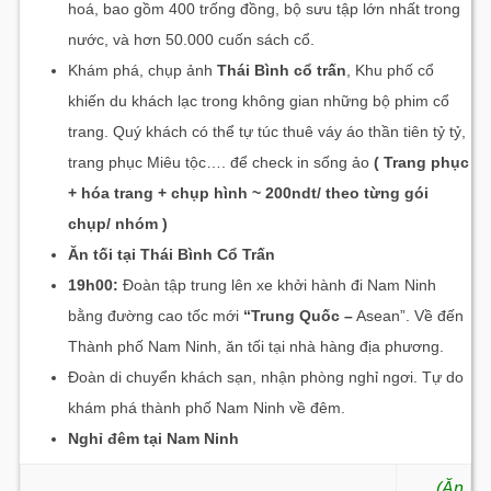
hoá, bao gồm 400 trống đồng, bộ sưu tập lớn nhất trong
nước, và hơn 50.000 cuốn sách cổ.
Khám phá, chụp ảnh
Thái Bình cổ trấn
, Khu phố cổ
khiến du khách lạc trong không gian những bộ phim cổ
trang. Quý khách có thể tự túc thuê váy áo thần tiên tỷ tỷ,
trang phục Miêu tộc…. để check in sống ảo
( Trang phục
+ hóa trang + chụp hình ~ 200ndt/ theo từng gói
chụp/ nhóm )
Ăn tối tại Thái Bình Cổ Trấn
19h00:
Đoàn tập trung lên xe khởi hành đi Nam Ninh
bằng đường cao tốc mới
“Trung Quốc –
Asean”. Về đến
Thành phố Nam Ninh, ăn tối tại nhà hàng địa phương.
Đoàn di chuyển khách sạn, nhận phòng nghỉ ngơi. Tự do
khám phá thành phố Nam Ninh về đêm.
Nghỉ đêm tại Nam Ninh
(Ăn