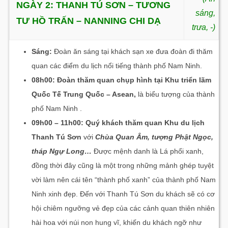
NGÀY 2:
THANH TÚ SƠN – TƯƠNG
sáng,
TƯ HỒ TRẤN – NANNING CHI DẠ
trưa, -)
Sáng:
Đoàn ăn sáng tại khách sạn xe đưa đoàn đi thăm
quan các điểm du lịch nổi tiếng thành phố Nam Ninh.
08h00: Đoàn thăm quan chụp hình tại Khu triển lãm
Quốc Tế Trung Quốc – Asean,
là biểu tượng của thành
phố Nam Ninh .
09h00 – 11h00: Quý khách thăm quan Khu du lịch
Thanh Tú Sơn
với
Chùa Quan Âm, tượng Phật Ngọc,
tháp Ngự Long…
Được mệnh danh là Lá phổi xanh,
đồng thời đây cũng là một trong những mảnh ghép tuyệt
vời làm nên cái tên “thành phố xanh” của thành phố Nam
Ninh xinh đẹp. Đến với Thanh Tú Sơn du khách sẽ có cơ
hội chiêm ngưỡng vẻ đẹp của các cảnh quan thiên nhiên
hài hoa với núi non hung vĩ, khiến du khách ngỡ như