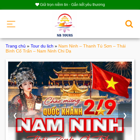
Giữ trọn niềm tin - Gắn kết yêu thương
Trang chủ
»
Tour du lịch
»
Nam Ninh – Thanh Tú Sơn – Thái
Bình Cổ Trấn – Nam Ninh Chi Dạ
❮
❯