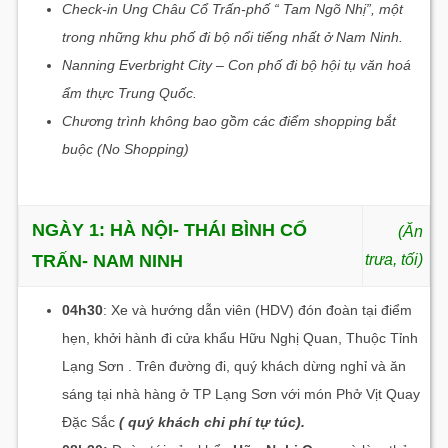
Check-in Ung Châu Cổ Trấn-phố “ Tam Ngõ Nhị”, một
trong những khu phố đi bộ nổi tiếng nhất ở Nam Ninh.
Nanning Everbright City – Con phố đi bộ hội tụ văn hoá
ẩm thực Trung Quốc.
Chương trình không bao gồm các điểm shopping bắt
buộc (No Shopping)
NGÀY 1:
HÀ NỘI- THÁI BÌNH CỔ
(Ăn
TRẤN- NAM NINH
trưa, tối)
04h30
: Xe và hướng dẫn viên (HDV) đón đoàn tại điểm
hẹn, khởi hành đi cửa khẩu Hữu Nghị Quan, Thuộc Tỉnh
Lạng Sơn . Trên đường đi, quý khách dừng nghỉ và ăn
sáng tại nhà hàng ở TP Lạng Sơn với món Phở Vịt Quay
Đặc Sắc
( quý khách chi phí tự túc).