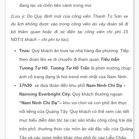
đang lạc và chốn tiên cảnh trong mơ.
(Lưu ý: Do Quy định mới của công viên Thanh Tú Sơn xe
du lịch không được vào trong công viên do vậy đoàn sẽ đi
bộ thăm quan hoặc đi xe điện tại công viên chi phí 15
NDT/1 khách – chi phí tự túc).
Trưa:
Quý khách ăn trưa tại nhà hàng địa phương. Tiếp
theo đoàn lên xe di chuyển đi tham quan
Tiểu trấn
Tương Tư Hồ
,
Tương Tư Hồ Trấn
là phim trường chụp
ảnh cổ trang đang là hot trend mới nhất của Nam Ninh.
17h30
: xe đưa đoàn đến khu phố
Nam Ninh Chi Dạ –
Nanning Everbright City.
Quý khách thưởng ngoạn
“Nam Ninh Chi Dạ”
–
khu vui chơi và con phố ẩm thực
nổi tiếng của Quảng Tây. Quý khách có thể xem các tiết
mục biểu diễn dân tộc tại các sân khấu công cộng trải dài
trên phố, thưởng thức các món ăn vặt đặc sắc của Quảng
Tây và các vùng miền khác như phở ốc cay Liễu Châu,