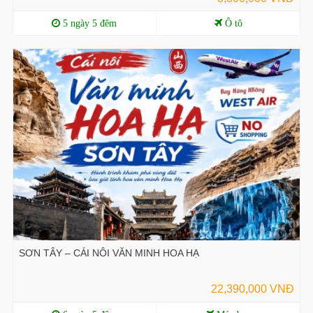
5 ngày 5 đêm
Ô tô
SƠN TÂY – CÁI NÔI VĂN MINH HOA HẠ
22,390,000 VNĐ