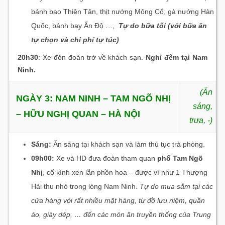
bánh bao Thiên Tân, thịt nướng Mông Cổ, gà nướng Hàn
Quốc, bánh bay Ấn Độ …,
Tự do bữa tối (với bữa ăn
tự chọn và chi phí tự túc)
20h30
: Xe đón đoàn trở về khách sạn.
Nghỉ đêm tại Nam
Ninh.
(Ăn
NGÀY 3:
NAM NINH – TAM NGÕ NHỊ
sáng,
– HỮU NGHỊ QUAN – HÀ NỘI
trưa, -)
Sáng:
Ăn sáng tại khách sạn và làm thủ tục trả phòng.
09h00:
Xe và HD đưa đoàn tham quan
phố Tam Ngõ
Nhị
, cổ kính xen lẫn phồn hoa – được ví như 1 Thượng
Hải thu nhỏ trong lòng Nam Ninh.
Tự do mua sắm tại các
cửa hàng với rất nhiều mặt hàng, từ đồ lưu niệm, quần
áo, giày dép, … đến các món ăn truyền thống của Trung