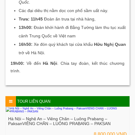
Quốc
.
Các đại diêu thị nằm dọc con phố sầm uất này.
Trưa: 11h45
Đoàn ăn trưa tại nhà hàng,
13h00:
Đoàn khởi hành đi Bằng Tường làm thu tục xuất
cảnh Trung Quốc về Việt nam
16h50:
Xe đón quý khách tại cửa khẩu
Hữu Nghị Quan
trở về Hà Nội.
19h00:
Về đến
Hà Nội
. Chia tay đoàn, kết thúc chương
trình.
TOUR LIÊN QUAN
Hà Nội – Nghệ An – Viêng Chăn – Luông Prabang –
PaksanVIÊNG CHĂN – LUÔNG PRABANG – PAKSAN
8,800,000 VNĐ