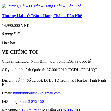
Thượng Hải – Ô Trấn – Hàng Châu – Đồn Khê
14,990,000 VNĐ
6 ngày 5 đêm
Máy bay
VỀ CHÚNG TÔI
Chuyên Landtour Ninh Bình, tour trong nước và quốc tế
Giấy phép lữ hành Quốc tế: 37-001/2019 /TCDL-GP LHQT
Địa chỉ:
Số 44 (Số cũ 50), Đ. Lý Tự Trọng, P. Hoa Lư, Tỉnh Ninh
Bình
Email:
ninhbinhtourist35@gmail.com
Điện thoại:
02293 875 158
Mr Minh-
0912 225 793
; Ms Hằng-
0976 006 709