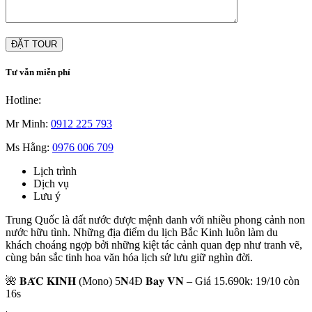
Tư vẫn miễn phí
Hotline:
Mr Minh:
0912 225 793
Ms Hằng:
0976 006 709
Lịch trình
Dịch vụ
Lưu ý
Trung Quốc là đất nước được mệnh danh với nhiều phong cảnh non
nước hữu tình. Những địa điểm du lịch Bắc Kinh luôn làm du
khách choáng ngợp bởi những kiệt tác cảnh quan đẹp như tranh vẽ,
cùng bản sắc tinh hoa văn hóa lịch sử lưu giữ nghìn đời.
🌺 𝐁𝐀̆́𝐂 𝐊𝐈𝐍𝐇 (Mono) 5𝐍4Đ 𝐁𝐚𝐲 𝐕𝐍 – Giá 15.690k: 19/10 còn
16s