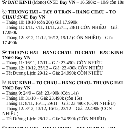
🌺 𝐁𝐀̆́𝐂 𝐊𝐈𝐍𝐇 (Mono) 6𝐍5Đ 𝐁𝐚𝐲 𝐕𝐍 – 16.590k: – 10/9 còn 18s
🌺 𝐓𝐇𝐔̛𝐎̛̣𝐍𝐆 𝐇𝐀̉𝐈 – 𝐓𝐀̂𝐘 𝐎̂ 𝐓𝐑𝐀̂́𝐍 – 𝐇𝐀̀𝐍𝐆 𝐂𝐇𝐀̂𝐔 – 𝐓𝐎̂
𝐂𝐇𝐀̂𝐔 𝟓𝐍𝟒Đ 𝐁𝐚𝐲 𝐕𝐍
– Tháng 10: 18/10 (còn 20s) Giá 17.990k
– Tháng 11: 1/11, 7/11, 11/11, 22/11, 28/11 CÒN NHIỀU – Giá:
17.990k
– Tháng 12: 3/12, 11/12, 16/12, 19/12 (CÒN NHIỀU) – Giá:
17.490k
🌺 𝐓𝐇𝐔̛𝐎̛̣𝐍𝐆 𝐇𝐀̉𝐈 – 𝐇𝐀̀𝐍𝐆 𝐂𝐇𝐀̂𝐔- 𝐓𝐎̂ 𝐂𝐇𝐀̂𝐔 – 𝐁𝐀̆́𝐂 𝐊𝐈𝐍𝐇
𝟕𝐍𝟔Đ 𝐁𝐚𝐲 𝐕𝐍
– Tháng 11: 16/11, 17/11 – Giá: 23.490k CÒN NHIỀU
– Tháng 12: 10/12, 25/12 – Giá: 22.490k CÒN NHIỀU
– Tết Dương Lịch: 29/12 – Giá: 24.990k CÒN NHIỀU
🌺 𝐁𝐀̆́𝐂 𝐊𝐈𝐍𝐇 – 𝐓𝐎̂ 𝐂𝐇𝐀̂𝐔 – 𝐇𝐀̀𝐍𝐆 𝐂𝐇𝐀̂𝐔- 𝐓𝐇𝐔̛𝐎̛̣𝐍𝐆 𝐇𝐀̉𝐈
𝟕𝐍𝟔Đ 𝐁𝐚𝐲 𝐕𝐍
– Tháng 9: 24/9 – Giá: 23.490k (Còn 14s)
– Tháng 10: 31/10 – Giá: 23.490k (còn 15s)
– Tháng 11: 8/11, 16/11, 29/11 – Giá: 23.490k (CÒN NHIỀU)
– Tháng 12: 3/12, 13/12, 16/12, 23/12 – Giá: 22.490k (CÒN
NHIỀU)
– Tết Dương Lịch: 28/12 – Giá: 24.990k (CÒN NHIỀU)