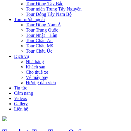
Tour Đông Tây Bắc
Tour miền Trung Tây Nguyên
Tour Đông Tây Nam Bộ
Tour nước ngoài
Tour Đông Nam Á
Tour Trung Quốc
Tour Nhật – Hàn
Tour Châu Âu
Tour Châu Mỹ
Tour Châu Úc
Dịch vụ
Nhà hàng
Khách sạn
Cho thuê xe
Vé máy bay
Hướng dẫn viên
Tin tức
Cẩm nang
Videos
Gallery
Liên hệ