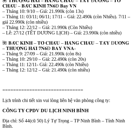
🌺 𝐓𝐇𝐔̛𝐎̛̣𝐍𝐆 𝐇𝐀̉𝐈 – 𝐇𝐀̀𝐍𝐆 𝐂𝐇𝐀̂𝐔 – 𝐓𝐀̂𝐘 Đ𝐔̛𝐎̛̀𝐍𝐆 – 𝐓𝐎̂
𝐂𝐇𝐀̂𝐔 – 𝐁𝐀̆́𝐂 𝐊𝐈𝐍𝐇 𝟕𝐍𝟔Đ 𝐁𝐚𝐲 𝐕𝐍
– Tháng 10: 9/10 – Giá: 21.990k (còn 13s)
– Tháng 11: 03/11; 06/11; 17/11 – Giá: 22.490k (còn Nhiều). 7/11 –
giá 22.990k (còn nhiều)
– Tháng 12: 22/12 – Giá: 21.990k (Còn Nhiều)
– Lễ: 27/12 (TẾT DƯƠNG LỊCH) – Giá: 23.990k (còn nhiều)
🌺 𝐁𝐀̆́𝐂 𝐊𝐈𝐍𝐇 – 𝐓𝐎̂ 𝐂𝐇𝐀̂𝐔 – 𝐇𝐀̀𝐍𝐆 𝐂𝐇𝐀̂𝐔 – 𝐓𝐀̂𝐘 Đ𝐔̛𝐎̛̀𝐍𝐆
– 𝐓𝐇𝐔̛𝐎̛̣𝐍𝐆 𝐇𝐀̉𝐈 𝟕𝐍𝟔Đ 𝐁𝐀𝐘 𝐕𝐍𝐀-
– Tháng 9: 27/09 – Giá: 21.990k (còn 8s)
– Tháng 10: 29/10 – Giá: 22.490k (còn 20s)
– Tháng 11: 12/11- Giá: 22.490k (còn Nhiều)
– Tháng 12: 12/12 – Giá: 21.490k (còn nhiều)
==============================
Lịch trình chi tiết xin vui lòng liên hệ văn phòng công ty:
CÔNG TY CPDV DU LỊCH NINH BÌNH
Địa chỉ: Số 44(cũ 50) Lý Tự Trọng – TP Ninh Bình – Tỉnh Ninh
Bình.