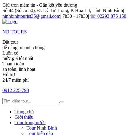
Giữ trọn niềm tin - Gắn kết yêu thương
Số 44 (Số cũ 50), Đ. Lý Tự Trọng, P. Hoa Lư, Tỉnh Ninh Bình
|
ninhbinhtourist35@gmail.com
|
7h30 - 17h30
|
☏ 02293 875 158
NB TOURS
Đặt tour
dễ dàng, nhanh chóng
Luôn có
mức giá tốt nhất
Thanh toán
an toàn, linh hoạt
Hỗ trợ
24/7 miễn phí
0912 225 793
Trang chủ
Giới thiệu
Tour trong nước
Tour Ninh Bình
Tour biển đảo