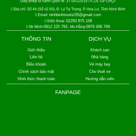
Giấy phép lữ hành Quốc tế: 37-001/2019 /TCDL-GP LHQT
Địa chỉ:
Số 44 (Số cũ 50), Đ. Lý Tự Trọng, P. Hoa Lư, Tỉnh Ninh Bình
ninhbinhtourist35@gmail.com
Email:
02293 875 158
Điện thoại:
0912 225 793
0976 006 709
Mr Minh-
; Ms Hằng-
THÔNG TIN
DỊCH VỤ
Giới thiệu
Khách sạn
Liên hệ
Nhà hàng
Điều khoản
Vé máy bay
Chính sách bảo mật
Cho thuê xe
Hình thức thanh toán
Hướng dẫn viên
FANPAGE