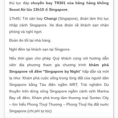
thủ tục đáp
chuyến bay TR301 của hãng hàng không
Scoot Air lúc 13h10
đi
Singapore
.
17h45
:
Tới sân bay
Changi
(Singapore), đoàn làm thủ tục
nhập cảnh Singapore. Xe đưa đoàn về khách sạn nhận
phòng và nghỉ ngơi.
Đoàn ăn tối tại nhà hàng.
Nghỉ đêm tại khách sạn tại Singpore.
Nếu thời gian cho phép Quý khách cùng với hướng dẫn
viên địa phương tham gia chương trình
khám phá
Singapore về đêm “Singapore by Night
” hấp dẫn và mới
lạ như: Khám phá cuộc sống trong lòng đất của người dân
Singapore bằng Tàu điện ngầm MRT, Trải nghiệm Du
thuyền trên dòng sông Singapore ngắm cảnh vịnh Marina
Bay về đêm, Khám phá trung tâm thương mại Suntec City
– tìm hiểu Phong Thuỷ Thượng – Phong Thuỷ Hạ đất nước
Singapore
(chi phí tự túc).