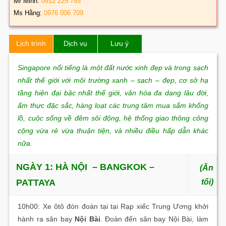
Mr Minh:
0912 225 793
Ms Hằng:
0976 006 709
Lịch trình
Dịch vụ
Lưu ý
Singapore nổi tiếng là một đất nước xinh đẹp và trong sạch
nhất thế giới với môi trường xanh – sạch – đẹp, cơ sở hạ
tầng hiện đại bậc nhất thế giới, văn hóa đa dạng lâu đời,
ẩm thực đặc sắc, hàng loạt các trung tâm mua sắm khổng
lồ, cuộc sống về đêm sôi động, hệ thống giao thông công
cộng vừa rẻ vừa thuận tiện, và nhiều điều hấp dẫn khác
nữa.
NGÀY 1: HÀ NỘI – BANGKOK –
(Ăn
PATTAYA
tối)
10h00: Xe ôtô đón đoàn tại tại Rạp xiếc Trung Ương khởi
hành ra sân bay
Nội Bài
. Đoàn đến sân bay Nội Bài, làm