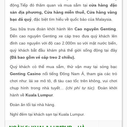
động.Tiếp đó thăm quan và mua sắm tại
cửa hàng đặc
sản địa phương, Cửa hàng miễn thuế, Cửa hàng vàng
bạc đá quý
, đặc biệt tìm hiểu về quốc bảo của Malaysia.
Sau bữa trưa đoàn khởi hành lên
Cao nguyên Genting
.
Đến cao nguyên Genting xe cáp treo đưa quý khách lên
đỉnh cao nguyên với độ cao 2.000m so với mặt nước biển,
quý khách bắt đầu khám phá thế giới sống động tại đây
(Đã bao gồm vé cáp treo 2 chiều).
Quý khách có thể mua sắm, thử vận may tại sòng bạc
Genting Casino
nổi tiếng Đông Nam Á, tham gia các trò
chơi như: lái xe mô tô, đi tàu cao tốc trên không, vui chơi
chụp hình trong nhà tuyết…
(chi phí tự túc).
Đoàn khởi
hành về
Kuala Lumpur
.
Đoàn ăn tối tại nhà hàng.
Nghỉ đêm tại khách sạn tại Kuala Lumpur.