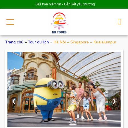
Giữ trọn niềm tin - Gắn kết yêu thương
Trang chủ
»
Tour du lịch
»
Hà Nội – Singapore – Kualalumpur
❮
❯