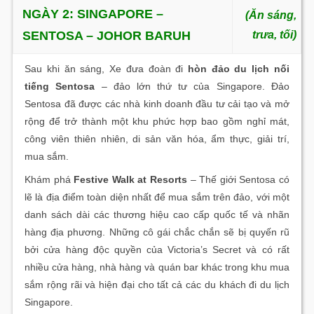
NGÀY 2: SINGAPORE –
(Ăn sáng,
SENTOSA – JOHOR BARUH
trưa, tối)
Sau khi ăn sáng, Xe đưa đoàn đi
hòn đảo du lịch nối
tiếng Sentosa
– đảo lớn thứ tư của Singapore. Đảo
Sentosa đã được các nhà kinh doanh đầu tư cải tạo và mở
rộng để trở thành một khu phức hợp bao gồm nghỉ mát,
công viên thiên nhiên, di sản văn hóa, ẩm thực, giải trí,
mua sắm.
Khám phá
Festive Walk at Resorts
– Thế giới Sentosa có
lẽ là địa điểm toàn diện nhất để mua sắm trên đảo, với một
danh sách dài các thương hiệu cao cấp quốc tế và nhãn
hàng địa phương. Những cô gái chắc chắn sẽ bị quyến rũ
bởi cửa hàng độc quyền của Victoria’s Secret và có rất
nhiều cửa hàng, nhà hàng và quán bar khác trong khu mua
sắm rộng rãi và hiện đại cho tất cả các du khách đi du lịch
Singapore.