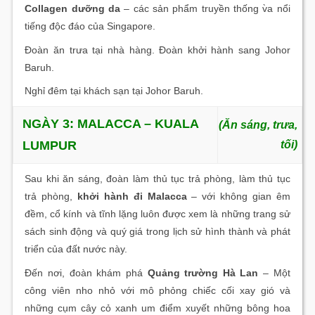
Collagen dưỡng da
– các sản phẩm truyền thống v̀a nổi
tiếng độc đáo của Singapore.
Đoàn ăn trưa tại nhà hàng. Đoàn khởi hành sang Johor
Baruh.
Nghỉ đêm tại khách sạn tại Johor Baruh.
NGÀY 3: MALACCA – KUALA
(Ăn sáng, trưa,
LUMPUR
tối)
Sau khi ăn sáng, đoàn làm thủ tục trả phòng, làm thủ tục
trả phòng,
khởi hành đi Malacca
– với không gian êm
đềm, cổ kính và tĩnh lặng luôn được xem là những trang sử
sách sinh động và quý giá trong lịch sử hình thành và phát
triển của đất nước này.
Đến nơi, đoàn khám phá
Quảng trường Hà Lan
– Một
công viên nho nhỏ với mô phỏng chiếc cối xay gió và
những cụm cây cỏ xanh um điểm xuyết những bông hoa