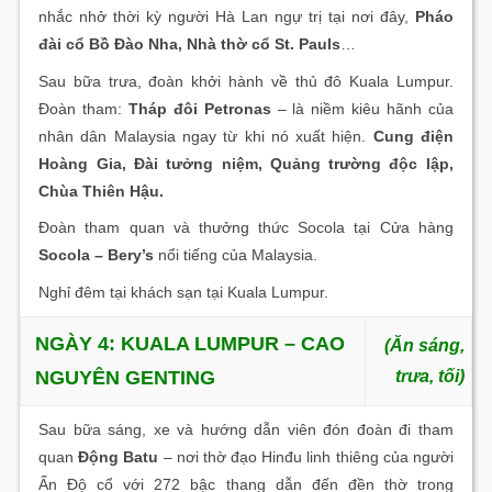
nhắc nhở thời kỳ người Hà Lan ngự trị tại nơi đây,
Pháo
đài cổ Bồ Đào Nha, Nhà thờ cổ St. Pauls
…
Sau bữa trưa, đoàn khởi hành về thủ đô Kuala Lumpur.
Đoàn tham:
Tháp đôi Petronas
– là niềm kiêu hãnh của
nhân dân Malaysia ngay từ khi nó xuất hiện.
Cung điện
Hoàng Gia, Đài tưởng niệm, Quảng trường độc lập,
Chùa Thiên Hậu.
Đoàn tham quan và thưởng thức Socola tại Cửa hàng
Socola – Bery’s
nổi tiếng của Malaysia.
Nghỉ đêm tại khách sạn tại Kuala Lumpur.
NGÀY 4: KUALA LUMPUR – CAO
(Ăn sáng,
NGUYÊN GENTING
trưa, tối)
Sau bữa sáng, xe và hướng dẫn viên đón đoàn đi tham
quan
Động Batu
– nơi thờ đạo Hinđu linh thiêng của người
Ấn Độ cổ với 272 bậc thang dẫn đến đền thờ trong