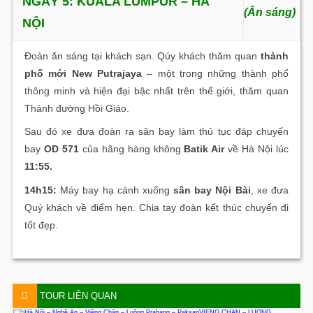
NGÀY 5: KUALA LUMPUR – HÀ
(Ăn sáng)
NỘI
Đoàn ăn sáng tại khách sạn. Qúy khách thăm quan
thành
phố mới New Putrajaya
– một trong những thành phố
thông minh và hiện đại bậc nhất trên thế giới, thăm quan
Thánh đường Hồi Giáo.
Sau đó xe đưa đoàn ra sân bay làm thủ tục đáp chuyến
bay
OD 571
của hãng hàng không
Batik Air
về Hà Nội lúc
11:55.
14
h15:
Máy bay hạ cánh xuống
sân bay Nội Bài
, xe đưa
Quý khách về điểm hẹn. Chia tay đoàn kết thúc chuyến đi
tốt đẹp.
TOUR LIÊN QUAN