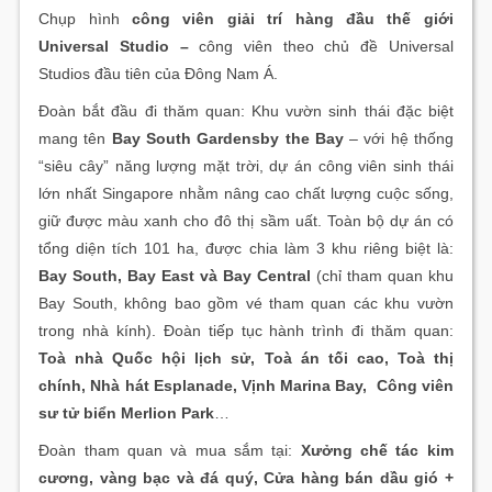
Chụp hình
công viên giải trí hàng đầu thế giới
Universal Studio –
công viên theo chủ đề Universal
Studios đầu tiên của Đông Nam Á.
Đoàn bắt đầu đi thăm quan: Khu vườn sinh thái đặc biệt
mang tên
Bay South Gardensby the Bay
– với hệ thống
“siêu cây” năng lượng mặt trời, dự án công viên sinh thái
lớn nhất Singapore nhằm nâng cao chất lượng cuộc sống,
giữ được màu xanh cho đô thị sầm uất. Toàn bộ dự án có
tổng diện tích 101 ha, được chia làm 3 khu riêng biệt là:
Bay South, Bay East và Bay Central
(chỉ tham quan khu
Bay South, không bao gồm vé tham quan các khu vườn
trong nhà kính). Đoàn tiếp tục hành trình đi thăm quan:
Toà nhà Quốc hội lịch sử, Toà án tối cao, Toà thị
chính, Nhà hát Esplanade, Vịnh Marina Bay, Công viên
sư tử biển Merlion Park
…
Đoàn tham quan và mua sắm tại:
Xưởng chế tác kim
cương, vàng bạc và đá quý, Cửa hàng bán dầu gió +