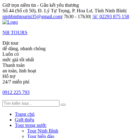
Giữ trọn niềm tin - Gắn kết yêu thương
Số 44 (Số cũ 50), Đ. Lý Tự Trọng, P. Hoa Lư, Tỉnh Ninh Bình
|
ninhbinhtourist35@gmail.com
|
7h30 - 17h30
|
☏ 02293 875 158
NB TOURS
Đặt tour
dễ dàng, nhanh chóng
Luôn có
mức giá tốt nhất
Thanh toán
an toàn, linh hoạt
Hỗ trợ
24/7 miễn phí
0912 225 793
Trang chủ
Giới thiệu
Tour trong nước
Tour Ninh Bình
Tour biển đảo