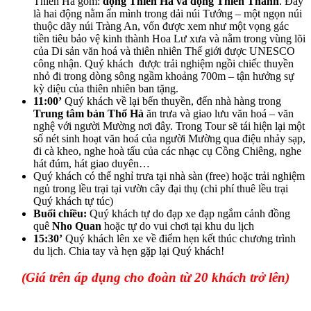
Thiên Hà gồm:
động Thiên Hà và động Thiên Thanh
. Đây
là hai động nằm ẩn mình trong dải núi Tướng – một ngọn núi
thuộc dãy núi Tràng An, vốn được xem như một vọng gác
tiền tiêu bảo vệ kinh thành Hoa Lư xưa và nằm trong vùng lõi
của Di sản văn hoá và thiên nhiên Thế giới được UNESCO
công nhận. Quý khách được trải nghiệm ngồi chiếc thuyền
nhỏ đi trong dòng sông ngầm khoảng 700m – tận hưởng sự
kỳ diệu của thiên nhiên ban tặng.
11:00’
Quý khách về lại bến thuyền, đến nhà hàng trong
Trung tâm bản Thổ Hà
ăn trưa và giao lưu văn hoá – văn
nghệ với người Mường nơi đây. Trong Tour sẽ tái hiện lại một
số nét sinh hoạt văn hoá của người Mường qua điệu nhảy sạp,
đi cà kheo, nghe hoà tấu của các nhạc cụ Cồng Chiêng, nghe
hát đúm, hát giao duyên…
Quý khách có thể nghỉ trưa tại nhà sàn (free) hoặc trải nghiệm
ngủ trong lều trại tại vườn cây đại thụ (chi phí thuê lều trại
Quý khách tự túc)
Buổi chiều:
Quý khách tự do đạp xe đạp ngắm cảnh đồng
quê
Nho Quan
hoặc tự do vui chơi tại khu du lịch
15:30’
Quý khách lên xe về điểm hẹn kết thúc chương trình
du lịch. Chia tay và hẹn gặp lại Quý khách!
(Giá trên áp dụng cho đoàn từ 20 khách trở lên)