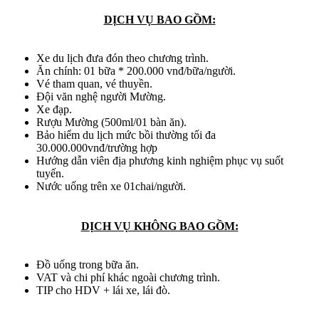
DỊCH VỤ BAO GỒM:
Xe du lịch đưa đón theo chương trình.
Ăn chính: 01 bữa * 200.000 vnđ/bữa/người.
Vé tham quan, vé thuyền.
Đội văn nghệ người Mường.
Xe đạp.
Rượu Mường (500ml/01 bàn ăn).
Bảo hiểm du lịch mức bồi thường tối đa
30.000.000vnđ/trường hợp
Hướng dẫn viên địa phương kinh nghiệm phục vụ suốt
tuyến.
Nước uống trên xe 01chai/người.
DỊCH VỤ KHÔNG BAO GỒM:
Đồ uống trong bữa ăn.
VAT và chi phí khác ngoài chương trình.
TIP cho HDV + lái xe, lái đò.