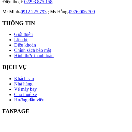
Điện thoại:
02293 875 158
Mr Minh-
0912 225 793
; Ms Hằng-
0976 006 709
THÔNG TIN
Giới thiệu
Liên hệ
Điều khoản
Chính sách bảo mật
Hình thức thanh toán
DỊCH VỤ
Khách sạn
Nhà hàng
Vé máy bay
Cho thuê xe
Hướng dẫn viên
FANPAGE