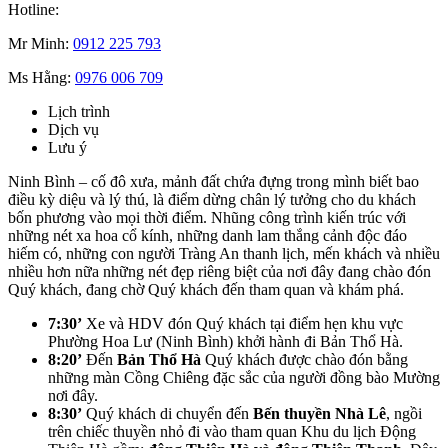
Hotline:
Mr Minh:
0912 225 793
Ms Hằng:
0976 006 709
Lịch trình
Dịch vụ
Lưu ý
Ninh Bình – cố đô xưa, mảnh đất chứa đựng trong mình biết bao
điều kỳ diệu và lý thú, là điểm dừng chân lý tưởng cho du khách
bốn phương vào mọi thời điểm. Nhũng công trình kiến trúc với
những nét xa hoa cổ kính, những danh lam thắng cảnh độc đáo
hiếm có, những con người Tràng An thanh lịch, mến khách và nhiều
nhiều hơn nữa những nét đẹp riêng biệt của nơi đây đang chào đón
Quý khách, đang chờ Quý khách đến tham quan và khám phá.
7:30’
Xe và HDV đón Quý khách tại điểm hẹn khu vực
Phường Hoa Lư (Ninh Bình) khởi hành đi Bản Thổ Hà.
8:20’
Đến
Bản Thổ Hà
Quý khách được chào đón bằng
những màn Cồng Chiêng đặc sắc của người đồng bào Mường
nơi đây.
8:30’
Quý khách di chuyển đến
Bến thuyền Nhà Lê
, ngồi
trên chiếc thuyền nhỏ đi vào tham quan Khu du lịch Động