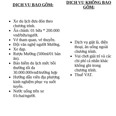
DỊCH VỤ KHÔNG BAO
DỊCH VỤ BAO GỒM:
GỒM:
Xe du lịch đưa đón theo
chương trình.
Ăn chính: 01 bữa * 200.000
vnđ/bữa/người.
Vé tham quan, vé thuyền.
Dịch vụ giặt là, điện
Đội văn nghệ người Mường.
thoại, ăn uống ngoài
Xe đạp.
chương trình.
Rượu Mường (500ml/01 bàn
Vui chơi giải trí và các
ăn).
chi phí cá nhân khác
Bảo hiểm du lịch mức bồi
không ghi trong
thường tối đa
chương trình.
30.000.000vnđ/trường hợp
Thuế VAT.
Hướng dẫn viên địa phương
kinh nghiệm phục vụ suốt
tuyến.
Nước uống trên xe
01chai/người.