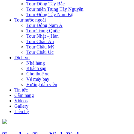
Tour Đông Tây Bắc
Tour miền Trung Tây Nguyên
Tour Đông Tây Nam Bộ
Tour nước ngoài
Tour Đông Nam Á
Tour Trung Quốc
Tour Nhật – Hàn
Tour Châu Âu
Tour Châu Mỹ
Tour Châu Úc
Dịch vụ
Nhà hàng
Khách sạn
Cho thuê xe
Vé máy bay
Hướng dẫn viên
Tin tức
Cẩm nang
Videos
Gallery
Liên hệ