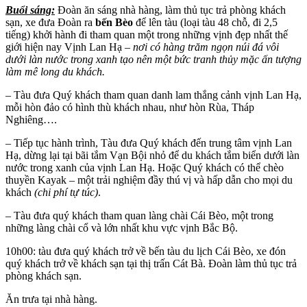
Buổi sáng:
Đoàn ăn sáng nhà hàng, làm thủ tục trả phòng khách
sạn, xe đưa Đoàn ra
bến
Bèo
để lên tàu (loại tàu 48 chỗ, đi 2,5
tiếng) khởi hành đi tham quan một trong những vịnh đẹp nhất thế
giới hiện nay
Vịnh Lan Hạ –
nơi có h
à
ng
trăm
ngọn núi đá vôi
dưới làn nước trong xanh tạo nên một bức tranh thủy mặc ấn tượng
làm mê long du khách.
– Tàu đưa Quý khách tham quan danh lam thắng cảnh vịnh Lan Hạ,
mỗi hòn đảo có hình thù khách nhau, như hòn Rùa, Tháp
Nghiêng….
– Tiếp tục hành trình, Tàu đưa Quý khách đến trung tâm vịnh Lan
Hạ, dừng lại tại bãi tắm Vạn Bội nhỏ để du khách tắm biển dưới làn
nước trong xanh của vịnh Lan Hạ. Hoặc Quý khách có thể chèo
thuyền Kayak – một trải nghiệm đầy thú vị và hấp dẫn cho mọi du
khách
(chi phí tự túc)
.
– Tàu đưa quý khách tham quan làng chài Cái Bèo, một trong
những làng chài cổ và lớn nhất khu vực vịnh Bắc Bộ.
10h00: tàu đưa quý khách trở về bến tàu du lịch Cái Bèo, xe đón
quý khách trở về khách sạn tại thị trấn Cát Bà. Đoàn làm thủ tục trả
phòng khách sạn.
Ăn trưa tại nhà hàng.