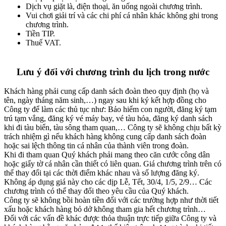
Dịch vụ giặt là, điện thoại, ăn uống ngoài chương trình.
Vui chơi giải trí và các chi phí cá nhân khác không ghi trong
chương trình.
Tiền TIP.
Thuế VAT.
Lưu ý đối với chương trình du lịch trong nước
Khách hàng phải cung cấp danh sách đoàn theo quy định (họ và
tên, ngày tháng năm sinh,…) ngay sau khi ký kết hợp đồng cho
Công ty để làm các thủ tục như: Bảo hiểm con người, đăng ký tạm
trú tạm vắng, đăng ký vé máy bay, vé tàu hỏa, đăng ký danh sách
khi đi tàu biển, tàu sông tham quan,… Công ty sẽ không chịu bất kỳ
trách nhiệm gì nếu khách hàng không cung cấp danh sách đoàn
hoặc sai lệch thông tin cá nhân của thành viên trong đoàn.
Khi đi tham quan Quý khách phải mang theo căn cước công dân
hoặc giấy tờ cá nhân cần thiết có liên quan. Giá chương trình trên có
thể thay đổi tại các thời điểm khác nhau và số lượng đăng ký.
Không áp dụng giá này cho các dịp Lễ, Tết, 30/4, 1/5, 2/9… Các
chương trình có thể thay đổi theo yêu cầu của Quý khách.
Công ty sẽ không bồi hoàn tiền đối với các trường hợp như thời tiết
xấu hoặc khách hàng bỏ dở không tham gia hết chương trình…
Đối với các vấn đề khác được thỏa thuận trực tiếp giữa Công ty và