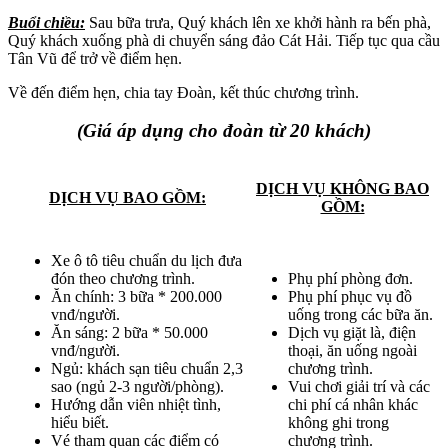
Buổi chiều:
Sau bữa trưa, Quý khách lên xe khởi hành ra bến phà,
Quý khách xuống phà di chuyển sáng đảo Cát Hải. Tiếp tục qua cầu
Tân Vũ để trở về điểm hẹn.
Về đến điểm hẹn, chia tay Đoàn, kết thúc chương trình.
(Giá áp dụng cho đoàn từ 20 khách)
DỊCH VỤ KHÔNG BAO
DỊCH VỤ BAO GỒM:
GỒM:
Xe ô tô tiêu chuẩn du lịch đưa
đón theo chương trình.
Phụ phí phòng đơn.
Ăn chính: 3 bữa * 200.000
Phụ phí phục vụ đồ
vnđ/người.
uống trong các bữa ăn.
Ăn sáng: 2 bữa * 50.000
Dịch vụ giặt là, điện
vnđ/người.
thoại, ăn uống ngoài
Ngủ: khách sạn tiêu chuẩn 2,3
chương trình.
sao (ngủ 2-3 người/phòng).
Vui chơi giải trí và các
Hướng dẫn viên nhiệt tình,
chi phí cá nhân khác
hiểu biết.
không ghi trong
Vé tham quan các điểm có
chương trình.