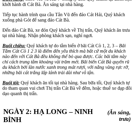
khởi hành đi Cát Bà. Ăn sáng tại nhà hàng.
Tiếp tục hành trình qua cầu Tân Vũ đến đảo Cát Hải, Quý khách
xuống phà Gót để sang đảo Cát Bà.
Đến đảo Cát Bà, xe đón Quý khách về Thị trấn, Quý khách ăn trưa
tại nhà hàng. Nhận phòng khách sạn, nghỉ ngơi.
Buổi
chiều:
Quý khách tự do tắm biển ở bãi Cát Cò 1, 2, 3 –
Bãi
Tắm Cát Cò 1 2 3 là điểm đến yêu thích mà bất cứ một du khách
nào đến với Cát Bà đều không thể bỏ qua được. Các bãi tắm này
chỉ cách trung tâm khoảng vài trăm mét. Bãi biển Cát Bà quyến rũ
du khách bởi làn nước xanh trong mát rượi, với nắng vàng rực rỡ,
những bãi cát trắng lấp lánh trải dài như vô tận.
Buổi tối:
Quý khách ăn tối tại nhà hàng. Sau bữa tối, Quý khách tự
do tham quan vui chơi Thị trấn Cát Bà về đêm, hoặc thuê xe đạp đôi
dạo quanh thị trấn.
NGÀY 2: HẠ LONG – NINH
(Ăn sáng,
trưa)
BÌNH