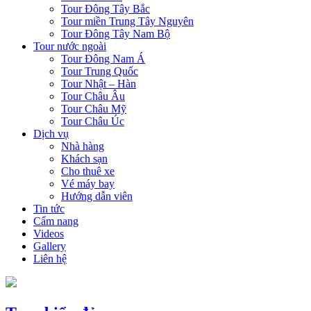
Tour Đông Tây Bắc
Tour miền Trung Tây Nguyên
Tour Đông Tây Nam Bộ
Tour nước ngoài
Tour Đông Nam Á
Tour Trung Quốc
Tour Nhật – Hàn
Tour Châu Âu
Tour Châu Mỹ
Tour Châu Úc
Dịch vụ
Nhà hàng
Khách sạn
Cho thuê xe
Vé máy bay
Hướng dẫn viên
Tin tức
Cẩm nang
Videos
Gallery
Liên hệ