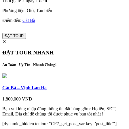
Thời gian:
2 ngày 1 đêm
Phương tiện:
Ôtô, Tàu biển
Điểm đến:
Cát Bà
ĐẶT TOUR
✕
ĐẶT TOUR NHANH
An Toàn - Uy Tín - Nhanh Chóng!
Cát Bà – Vịnh Lan Hạ
1,800,000 VNĐ
Bạn vui lòng nhập đúng thông tin đặt hàng gồm: Họ tên, SĐT,
Email, Địa chỉ để chúng tôi được phục vụ bạn tốt nhất !
[dynamic_hidden tentour "CF7_get_post_var key='post_title'"]