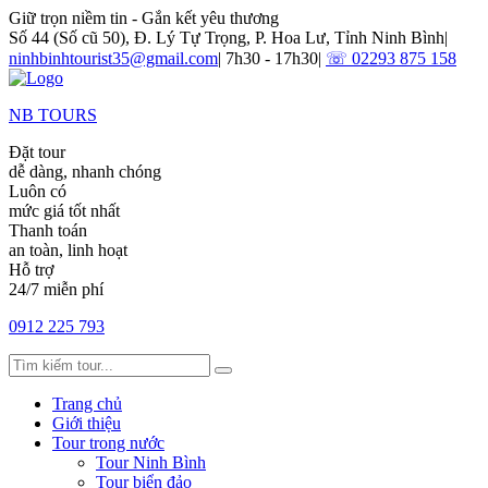
Giữ trọn niềm tin - Gắn kết yêu thương
Số 44 (Số cũ 50), Đ. Lý Tự Trọng, P. Hoa Lư, Tỉnh Ninh Bình
|
ninhbinhtourist35@gmail.com
|
7h30 - 17h30
|
☏ 02293 875 158
NB TOURS
Đặt tour
dễ dàng, nhanh chóng
Luôn có
mức giá tốt nhất
Thanh toán
an toàn, linh hoạt
Hỗ trợ
24/7 miễn phí
0912 225 793
Trang chủ
Giới thiệu
Tour trong nước
Tour Ninh Bình
Tour biển đảo