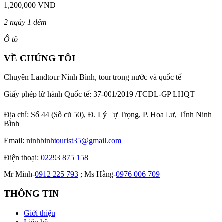
1,200,000 VNĐ
2 ngày 1 đêm
Ô tô
VỀ CHÚNG TÔI
Chuyên Landtour Ninh Bình, tour trong nước và quốc tế
Giấy phép lữ hành Quốc tế: 37-001/2019 /TCDL-GP LHQT
Địa chỉ:
Số 44 (Số cũ 50), Đ. Lý Tự Trọng, P. Hoa Lư, Tỉnh Ninh
Bình
Email:
ninhbinhtourist35@gmail.com
Điện thoại:
02293 875 158
Mr Minh-
0912 225 793
; Ms Hằng-
0976 006 709
THÔNG TIN
Giới thiệu
Liên hệ