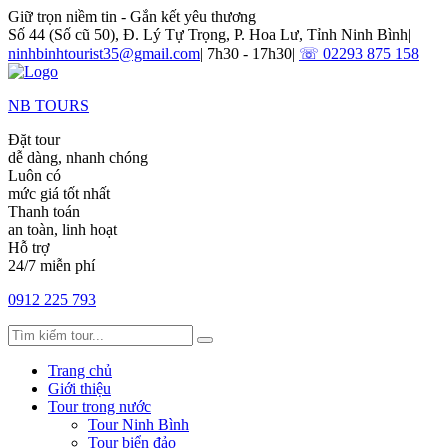
Giữ trọn niềm tin - Gắn kết yêu thương
Số 44 (Số cũ 50), Đ. Lý Tự Trọng, P. Hoa Lư, Tỉnh Ninh Bình
|
ninhbinhtourist35@gmail.com
|
7h30 - 17h30
|
☏ 02293 875 158
NB TOURS
Đặt tour
dễ dàng, nhanh chóng
Luôn có
mức giá tốt nhất
Thanh toán
an toàn, linh hoạt
Hỗ trợ
24/7 miễn phí
0912 225 793
Trang chủ
Giới thiệu
Tour trong nước
Tour Ninh Bình
Tour biển đảo