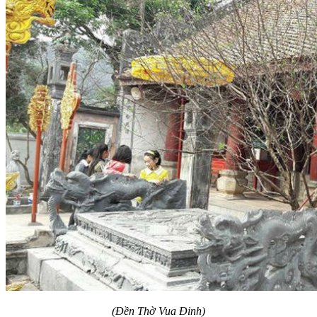
(Đền Thờ Vua Đinh)