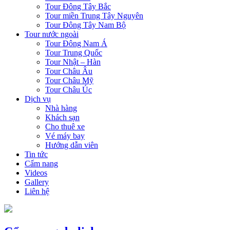
Tour Đông Tây Bắc
Tour miền Trung Tây Nguyên
Tour Đông Tây Nam Bộ
Tour nước ngoài
Tour Đông Nam Á
Tour Trung Quốc
Tour Nhật – Hàn
Tour Châu Âu
Tour Châu Mỹ
Tour Châu Úc
Dịch vụ
Nhà hàng
Khách sạn
Cho thuê xe
Vé máy bay
Hướng dẫn viên
Tin tức
Cẩm nang
Videos
Gallery
Liên hệ