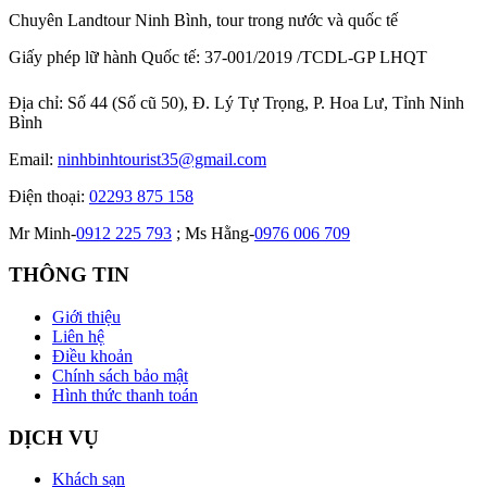
Chuyên Landtour Ninh Bình, tour trong nước và quốc tế
Giấy phép lữ hành Quốc tế: 37-001/2019 /TCDL-GP LHQT
Địa chỉ:
Số 44 (Số cũ 50), Đ. Lý Tự Trọng, P. Hoa Lư, Tỉnh Ninh
Bình
Email:
ninhbinhtourist35@gmail.com
Điện thoại:
02293 875 158
Mr Minh-
0912 225 793
; Ms Hằng-
0976 006 709
THÔNG TIN
Giới thiệu
Liên hệ
Điều khoản
Chính sách bảo mật
Hình thức thanh toán
DỊCH VỤ
Khách sạn