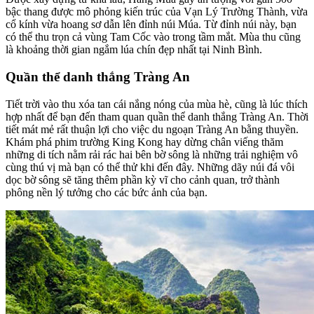
bậc thang được mô phỏng kiến trúc của Vạn Lý Trường Thành, vừa
cổ kính vừa hoang sơ dẫn lên đỉnh núi Múa. Từ đỉnh núi này, bạn
có thể thu trọn cả vùng Tam Cốc vào trong tầm mắt. Mùa thu cũng
là khoảng thời gian ngắm lúa chín đẹp nhất tại Ninh Bình.
Quần thể danh thắng Tràng An
Tiết trời vào thu xóa tan cái nắng nóng của mùa hè, cũng là lúc thích
hợp nhất để bạn đến tham quan quần thể danh thắng Tràng An. Thời
tiết mát mẻ rất thuận lợi cho việc du ngoạn Tràng An bằng thuyền.
Khám phá phim trường King Kong hay dừng chân viếng thăm
những di tích nằm rải rác hai bên bờ sông là những trải nghiệm vô
cùng thú vị mà bạn có thể thử khi đến đây. Những dãy núi đá vôi
dọc bờ sông sẽ tăng thêm phần kỳ vĩ cho cảnh quan, trở thành
phông nền lý tưởng cho các bức ảnh của bạn.