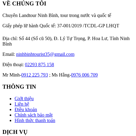
VỀ CHÚNG TÔI
Chuyên Landtour Ninh Bình, tour trong nước và quốc tế
Giấy phép lữ hành Quốc tế: 37-001/2019 /TCDL-GP LHQT
Địa chỉ:
Số 44 (Số cũ 50), Đ. Lý Tự Trọng, P. Hoa Lư, Tỉnh Ninh
Bình
Email:
ninhbinhtourist35@gmail.com
Điện thoại:
02293 875 158
Mr Minh-
0912 225 793
; Ms Hằng-
0976 006 709
THÔNG TIN
Giới thiệu
Liên hệ
Điều khoản
Chính sách bảo mật
Hình thức thanh toán
DỊCH VỤ