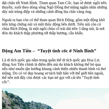
đặt chân tới Ninh Bình. Tham quan Tam Cốc, bạn sẽ được ngồi trên
thuyền, xuôi theo dòng sông Ngô Đồng thơ mộng ngắm nhìn những
dãy núi trùng điệp và những cánh đồng lúa chín vàng óng.
Ngoài ra bạn còn có thể tham quan Bích Động, gồm một động khô
trên lưng chừng núi và một thủy động bên dưới. Trên núi còn có
chùa Bích Động, là một ngôi chùa cổ trải dài trên 3 tầng núi, là nơi
đón du khách thập phương tới thắp hương, cầu khấn.
Động Am Tiên – “Tuyệt tình cốc ở Ninh Bình”
Là di tích quốc gia nằm trong quần thể di tích quốc gia Hoa Lư,
động Am Tiên chính là điểm đến mà du khách không thể bỏ qua
nếu như muốn tận hưởng khung cảnh thiên nhiên thanh bình và thơ
mộng. Do có vẻ đẹp hoang sơ tách biệt hẳn với thế giới bên ngoài,
thế nên nơi đây còn được các bạn trẻ gọi với cái tên “Tuyệt tình
cốc”.