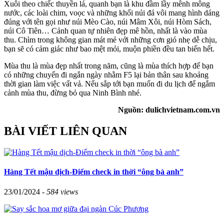
Xuôi theo chiếc thuyền lá, quanh bạn là khu đầm lầy mênh mông
nước, các loài chim, voọc và những khối núi đá vôi mang hình dáng
đúng với tên gọi như núi Mèo Cào, núi Mâm Xôi, núi Hòm Sách,
núi Cô Tiên… Cảnh quan tự nhiên đẹp mê hồn, nhất là vào mùa
thu. Chìm trong không gian mát mẻ với những cơn gió nhẹ dễ chịu,
bạn sẽ có cảm giác như bao mệt mỏi, muộn phiền đều tan biến hết.
Mùa thu là mùa đẹp nhất trong năm, cũng là mùa thích hợp để bạn
có những chuyến đi ngắn ngày nhằm F5 lại bản thân sau khoảng
thời gian làm việc vất vả. Nếu sắp tới bạn muốn đi du lịch để ngắm
cảnh mùa thu, đừng bỏ qua Ninh Bình nhé.
Nguồn: dulichvietnam.com.vn
BÀI VIẾT LIÊN QUAN
Hàng Tết mậu dịch-Điểm check in thời “ông bà anh”
23/01/2024 -
584 views