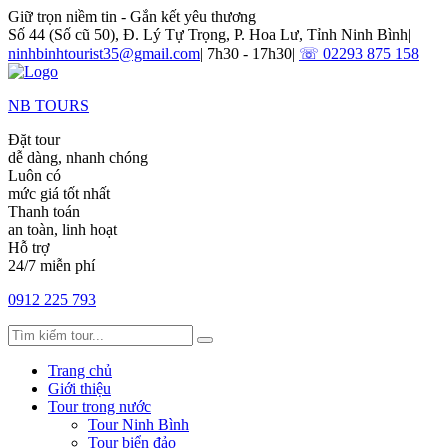
Giữ trọn niềm tin - Gắn kết yêu thương
Số 44 (Số cũ 50), Đ. Lý Tự Trọng, P. Hoa Lư, Tỉnh Ninh Bình
|
ninhbinhtourist35@gmail.com
|
7h30 - 17h30
|
☏ 02293 875 158
NB TOURS
Đặt tour
dễ dàng, nhanh chóng
Luôn có
mức giá tốt nhất
Thanh toán
an toàn, linh hoạt
Hỗ trợ
24/7 miễn phí
0912 225 793
Trang chủ
Giới thiệu
Tour trong nước
Tour Ninh Bình
Tour biển đảo