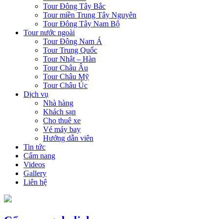
Tour Đông Tây Bắc
Tour miền Trung Tây Nguyên
Tour Đông Tây Nam Bộ
Tour nước ngoài
Tour Đông Nam Á
Tour Trung Quốc
Tour Nhật – Hàn
Tour Châu Âu
Tour Châu Mỹ
Tour Châu Úc
Dịch vụ
Nhà hàng
Khách sạn
Cho thuê xe
Vé máy bay
Hướng dẫn viên
Tin tức
Cẩm nang
Videos
Gallery
Liên hệ