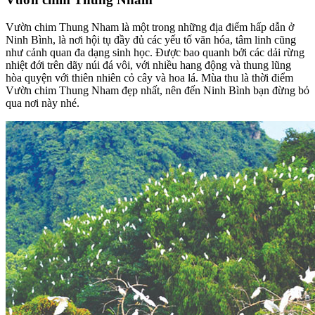
Vườn chim Thung Nham là một trong những địa điểm hấp dẫn ở
Ninh Bình, là nơi hội tụ đầy đủ các yếu tố văn hóa, tâm linh cũng
như cảnh quan đa dạng sinh học. Được bao quanh bởi các dải rừng
nhiệt đới trên dãy núi đá vôi, với nhiều hang động và thung lũng
hòa quyện với thiên nhiên cỏ cây và hoa lá. Mùa thu là thời điểm
Vườn chim Thung Nham đẹp nhất, nên đến Ninh Bình bạn đừng bỏ
qua nơi này nhé.