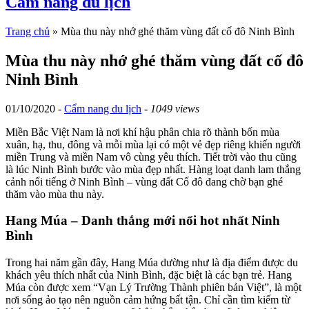
Cẩm nang du lịch
Trang chủ
»
Mùa thu này nhớ ghé thăm vùng đất cố đô Ninh Bình
Mùa thu này nhớ ghé thăm vùng đất cố đô
Ninh Bình
01/10/2020 -
Cẩm nang du lịch
-
1049 views
Miền Bắc Việt Nam là nơi khí hậu phân chia rõ thành bốn mùa
xuân, hạ, thu, đông và mỗi mùa lại có một vẻ đẹp riêng khiến người
miền Trung và miền Nam vô cùng yêu thích. Tiết trời vào thu cũng
là lúc Ninh Bình bước vào mùa đẹp nhất. Hàng loạt danh lam thắng
cảnh nổi tiếng ở Ninh Bình – vùng đất Cố đô đang chờ bạn ghé
thăm vào mùa thu này.
Hang Múa – Danh thắng mới nổi hot nhất Ninh
Bình
Trong hai năm gần đây, Hang Múa dường như là địa điểm được du
khách yêu thích nhất của Ninh Bình, đặc biệt là các bạn trẻ. Hang
Múa còn được xem “Vạn Lý Trường Thành phiên bản Việt”, là một
nơi sống ảo tạo nên nguồn cảm hứng bất tận. Chỉ cần tìm kiếm từ