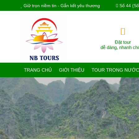
Giữ trọn niềm tin - Gắn kết yêu thương
Số 44 (Số 
Đặt tour
dễ dàng, nhanh ch
TRANG CHỦ
GIỚI THIỆU
TOUR TRONG NƯỚ