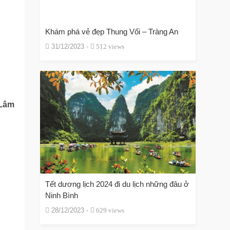
Khám phá vẻ đẹp Thung Vối – Tràng An
31/12/2023 -
512 views
 Lâm
Tết dương lịch 2024 đi du lịch những đâu ở
Ninh Bình
28/12/2023 -
629 views