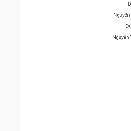
D
Nguyên t
Dù
Nguyên T