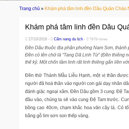
Trang chủ
»
Khám phá tâm linh đền Dâu Quán Cháo 
Khám phá tâm linh đền Dâu Qu
27/10/2019 -
Cẩm nang du lịch
-
7670 views
Đền Dâu thuộc địa phận phường Nam Sơn, thành 
Đền có tên chữ là “Tang Dã Linh Từ” (Đền thiêng 
thế kỷ. Một chốn tâm linh rất linh thiêng gắn liền với 
Đền thờ Thánh Mẫu Liễu Hạnh, một vị thần được dâ
người đã hoá thân vào người con gái dạy nhân dâ
đánh giặc ngoại xâm. Đền Dâu gồm 3 cung: Đệ Tam,
đầu vào, chúng ta sẽ vào cung Đệ Tam trước. Cung 
bồng cao 40cm, chạm khắc hoa văn cây lá. Có tổ
bằng gỗ lim sơn son thếp vàng.