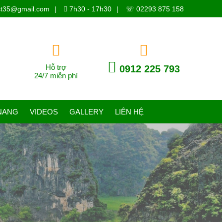
ist35@gmail.com
|
7h30 - 17h30
|
☏ 02293 875 158
Hỗ trợ
0912 225 793
24/7 miễn phí
NANG
VIDEOS
GALLERY
LIÊN HỆ