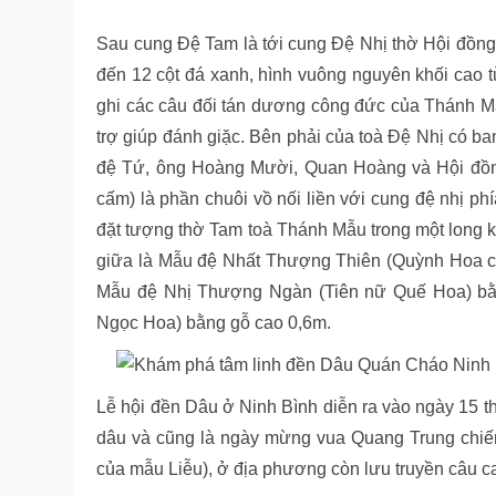
Sau cung Đệ Tam là tới cung Đệ Nhị thờ Hội đồng
đến 12 cột đá xanh, hình vuông nguyên khối cao t
ghi các câu đối tán dương công đức của Thánh M
trợ giúp đánh giặc. Bên phải của toà Đệ Nhị có b
đệ Tứ, ông Hoàng Mười, Quan Hoàng và Hội đồng
cấm) là phần chuôi vồ nối liền với cung đệ nhị ph
đặt tượng thờ Tam toà Thánh Mẫu trong một long 
giữa là Mẫu đệ Nhất Thượng Thiên (Quỳnh Hoa cô
Mẫu đệ Nhị Thượng Ngàn (Tiên nữ Quế Hoa) bằn
Ngọc Hoa) bằng gỗ cao 0,6m.
Lễ hội đền Dâu ở Ninh Bình diễn ra vào ngày 15 t
dâu và cũng là ngày mừng vua Quang Trung chiến
của mẫu Liễu), ở địa phương còn lưu truyền câu c