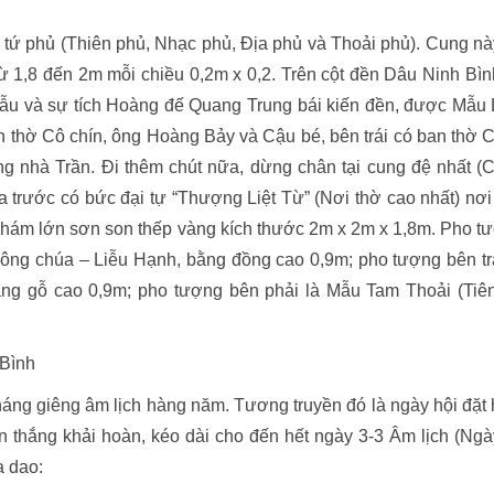
 tứ phủ (Thiên phủ, Nhạc phủ, Địa phủ và Thoải phủ). Cung nà
ừ 1,8 đến 2m mỗi chiều 0,2m x 0,2. Trên cột đền Dâu Ninh Bìn
ẫu và sự tích Hoàng đế Quang Trung bái kiến đền, được Mẫu 
an thờ Cô chín, ông Hoàng Bảy và Cậu bé, bên trái có ban thờ 
 nhà Trần. Đi thêm chút nữa, dừng chân tại cung đệ nhất (
ía trước có bức đại tự “Thượng Liệt Từ” (Nơi thờ cao nhất) nơi
khám lớn sơn son thếp vàng kích thước 2m x 2m x 1,8m. Pho t
ng chúa – Liễu Hạnh, bằng đồng cao 0,9m; pho tượng bên trá
g gỗ cao 0,9m; pho tượng bên phải là Mẫu Tam Thoải (Tiê
háng giêng âm lịch hàng năm. Tương truyền đó là ngày hội đặt
 thắng khải hoàn, kéo dài cho đến hết ngày 3-3 Âm lịch (Ngà
a dao: