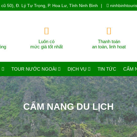
cũ 50), Đ. Lý Tự Trọng, P. Hoa Lư, Tỉnh Ninh Bình
|
ninhbinhtour
Luôn có
Thanh toán
óng
mức giá tốt nhất
an toàn, linh hoạt
C
TOUR NƯỚC NGOÀI
DỊCH VỤ
TIN TỨC
CẨM 
CẨM NANG DU LỊCH