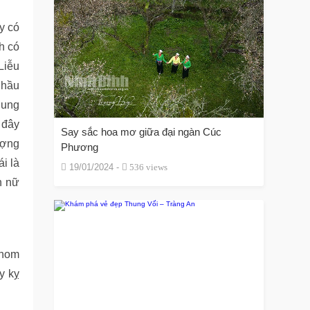
y có
h có
Liễu
Chầu
Cung
 đây
Say sắc hoa mơ giữa đại ngàn Cúc
ượng
Phương
i là
19/01/2024 -
536 views
n nữ
 hom
y kỵ