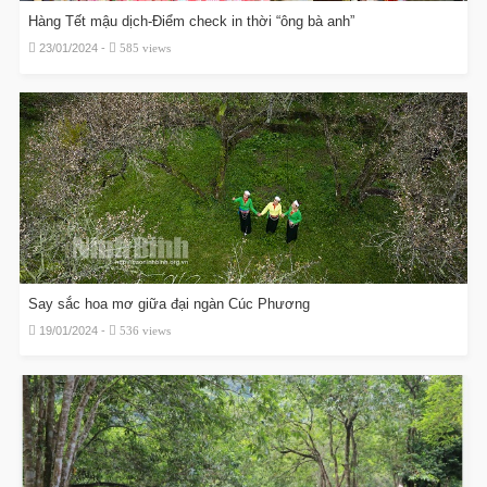
Hàng Tết mậu dịch-Điểm check in thời “ông bà anh”
23/01/2024 -
585 views
Say sắc hoa mơ giữa đại ngàn Cúc Phương
19/01/2024 -
536 views