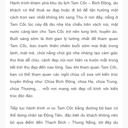
Hành trình khám phá khu du lịch Tam Cốc – Bích Động, du
khách có thể thuê xe đạp hoặc đi bộ để tận hưởng một
cách trọn vẹn nhất không khí sang Thu ở nơi đây, nắng ở
Tam Cốc lúc này đã dịu nhẹ tỏa chiếu trên vách núi, mặt
nước càng làm cho Tam Cốc trở nên lung linh, huyền ảo.
Buổi sáng sớm là thời gian lý tưởng nhất để tham quan
Tam Cốc, bức tranh thiên nhiên buổi sớm mai thật trong
lành, mát mẻ, chút nắng chút gió nhẹ nhàng tạo cảm giác
thư thái dễ chịu, cảnh đẹp núi non hiện ra trước mắt trong
tiết trời thu đẹp đến nao lòng. Sau khi tham quan Tam Cốc,
bạn có thể tham quan các ngôi chùa cổ xưa với kiến trúc
truyền thống như: Chùa Bích Động, chùa Hạ, chùa Trung,
chùa Thượng,… mỗi nơi mang nét đẹp cổ kính với kiến
trúc độc đáo.
Tiếp tục hành trình vi vu Tam Cốc bằng đường bộ bạn có
thể dừng chân tại Động Tiên, đặc biệt du khách không nên
bỏ qua điểm đến Thạch Bích – Thung Nắng, tới đây du