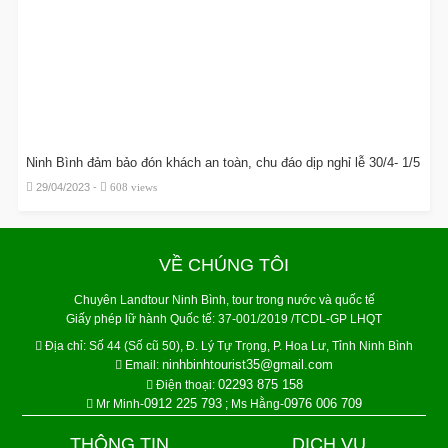
Ninh Bình đảm bảo đón khách an toàn, chu đáo dịp nghỉ lễ 30/4- 1/5
29/04/2023 -
608 views
VỀ CHÚNG TÔI
Chuyên Landtour Ninh Bình, tour trong nước và quốc tế
Giấy phép lữ hành Quốc tế: 37-001/2019 /TCDL-GP LHQT
Địa chỉ:
Số 44 (Số cũ 50), Đ. Lý Tự Trọng, P. Hoa Lư, Tỉnh Ninh Bình
ninhbinhtourist35@gmail.com
Email:
02293 875 158
Điện thoại:
0912 225 793
0976 006 709
Mr Minh-
; Ms Hằng-
THÔNG TIN
DỊCH VỤ