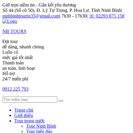
Giữ trọn niềm tin - Gắn kết yêu thương
Số 44 (Số cũ 50), Đ. Lý Tự Trọng, P. Hoa Lư, Tỉnh Ninh Bình
|
ninhbinhtourist35@gmail.com
|
7h30 - 17h30
|
☏ 02293 875 158
NB TOURS
Đặt tour
dễ dàng, nhanh chóng
Luôn có
mức giá tốt nhất
Thanh toán
an toàn, linh hoạt
Hỗ trợ
24/7 miễn phí
0912 225 793
Trang chủ
Giới thiệu
Tour trong nước
Tour Ninh Bình
Tour biển đảo