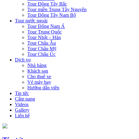
Tour Đông Tây Bắc
Tour miền Trung Tây Nguyên
Tour Đông Tây Nam Bộ
Tour nước ngoài
Tour Đông Nam Á
Tour Trung Quốc
Tour Nhật – Hàn
Tour Châu Âu
Tour Châu Mỹ
Tour Châu Úc
Dịch vụ
Nhà hàng
Khách sạn
Cho thuê xe
Vé máy bay
Hướng dẫn viên
Tin tức
Cẩm nang
Videos
Gallery
Liên hệ