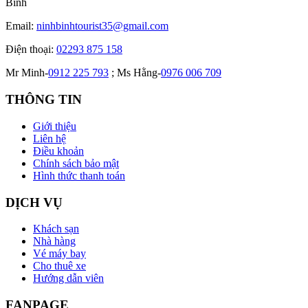
Bình
Email:
ninhbinhtourist35@gmail.com
Điện thoại:
02293 875 158
Mr Minh-
0912 225 793
; Ms Hằng-
0976 006 709
THÔNG TIN
Giới thiệu
Liên hệ
Điều khoản
Chính sách bảo mật
Hình thức thanh toán
DỊCH VỤ
Khách sạn
Nhà hàng
Vé máy bay
Cho thuê xe
Hướng dẫn viên
FANPAGE