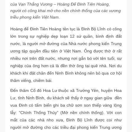
của Vạn Thắng Vương – Hoàng Đế Đinh Tiên Hoàng,
người có công khai mở cho nền chính thống của các vương
triều phong kiến Việt Nam.
Hoàng đế Đinh Tiên Hoàng tên tục là Đinh Bộ Lĩnh có công
lớn trong sự nghiệp dẹp loạn 12 sứ quân, bình định đất
nước, là người mở đường của Nhà nước phong kiến Trung
ương tập quyền đầu tiên ở Việt Nam. Ông được thờ ở rất
nhiều nơi trên đất nước, nhưng nơi gắn bó với tên tuổi, sự
nghiệp của ông hơn cả là đền thờ ông tại quê nhà. Nơi du
khách khi đặt chân đến Ninh Bình không nên bỏ qua cơ hội
thăm viếng, chiêm bái.
Đến thăm Cố đô Hoa Lư thuộc xã Trường Yên, huyện Hoa
Lư, tỉnh Ninh Bình, du khách sẽ thấy ở ngay gian giữa đền
vua Đinh có tấm biển ghi ba chữ sơn son thiếp vàng lộng
lẫy: “Chính Thống Thủy” (Mở nền chính thống). Với con
mắt của các nhà nho xưa, Đinh Bộ Lĩnh được coi như
người mở đường cho các triều đại phong kiến Trung ương