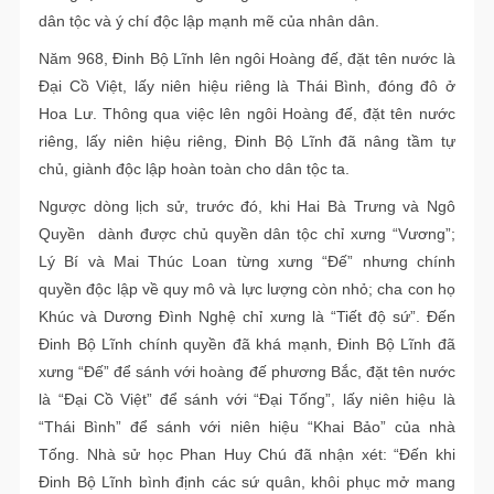
dân tộc và ý chí độc lập mạnh mẽ của nhân dân.
Năm 968, Đinh Bộ Lĩnh lên ngôi Hoàng đế, đặt tên nước là
Đại Cồ Việt, lấy niên hiệu riêng là Thái Bình, đóng đô ở
Hoa Lư. Thông qua việc lên ngôi Hoàng đế, đặt tên nước
riêng, lấy niên hiệu riêng, Đinh Bộ Lĩnh đã nâng tầm tự
chủ, giành độc lập hoàn toàn cho dân tộc ta.
Ngược dòng lịch sử, trước đó, khi Hai Bà Trưng và Ngô
Quyền dành được chủ quyền dân tộc chỉ xưng “Vương”;
Lý Bí và Mai Thúc Loan từng xưng “Đế” nhưng chính
quyền độc lập về quy mô và lực lượng còn nhỏ; cha con họ
Khúc và Dương Đình Nghệ chỉ xưng là “Tiết độ sứ”. Đến
Đinh Bộ Lĩnh chính quyền đã khá mạnh, Đinh Bộ Lĩnh đã
xưng “Đế” để sánh với hoàng đế phương Bắc, đặt tên nước
là “Đại Cồ Việt” để sánh với “Đại Tống”, lấy niên hiệu là
“Thái Bình” để sánh với niên hiệu “Khai Bảo” của nhà
Tống. Nhà sử học Phan Huy Chú đã nhận xét: “Đến khi
Đinh Bộ Lĩnh bình định các sứ quân, khôi phục mở mang