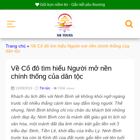
Giữ trọn niềm tin - Gắn kết yêu thương
Trang chủ
»
Về Cố đô tìm hiểu Người mở nền chính thống của
dân tộc
Về Cố đô tìm hiểu Người mở nền
chính thống của dân tộc
13/08/2019 -
Tin tức
-
1966 views
Khách du lịch đến với Ninh Bình sẽ không khỏi ngỡ ngàng
trước rất nhiều thắng cảnh làm say đắm lòng người. Thế
nhưng, Ninh Bình không chỉ níu chân du khách bởi những
cảnh đẹp ấy, Ninh Bình còn là mảnh đất giàu giá trị lịch sử
văn hóa, một mảnh đất địa linh nhân kiệt gắn liền với 3
triều đại: Đinh, Tiền Lê, khởi đầu của triều Lý. Ninh Bình
trước kia còn là Kinh đô của đất nước gắn liền với tên tuổi