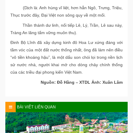
(Dịch là: Anh hùng vĩ liệt, hơn hẳn Ngô, Trưng, Triệu,
Thục trước đây, Đại Việt non sông quy về một mối.
Thần thánh dư linh, nối tiếp Lê, Lý, Trần, Lê sau này,
Tràng An lăng tẩm vững muôn thu).
Đinh Bộ Lĩnh đã xây dựng kinh đô Hoa Lư xứng đáng với
tầm vóc của một đất nước thống nhất, ông đã làm nên điều
“vô tiền khoáng hậu”, là một dấu son chói lọi trong nền lịch
sử nước nhà, người khai mở cho dòng chảy chính thống
của các triều đại phong kiến Việt Nam.
Nguồn: Đỗ Hằng – XTDL Ảnh: Xuân Lâm
BÀI VIẾT LIÊN QUAN