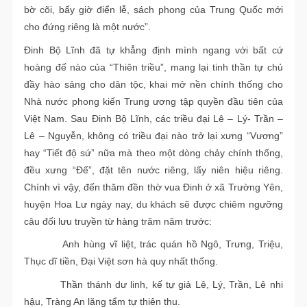
bờ cõi, bấy giờ điển lễ, sách phong của Trung Quốc mới
cho đứng riêng là một nước”.
Đinh Bộ Lĩnh đã tự khẳng định mình ngang với bất cứ
hoàng đế nào của “Thiên triều”, mang lại tinh thần tự chủ
đầy hào sảng cho dân tộc, khai mở nền chính thống cho
Nhà nước phong kiến Trung ương tập quyền đầu tiên của
Việt Nam. Sau Đinh Bộ Lĩnh, các triều đại Lê – Lý- Trần –
Lê – Nguyễn, không có triều đại nào trở lại xưng “Vương”
hay “Tiết độ sứ” nữa mà theo một dòng chảy chính thống,
đều xưng “Đế”, đặt tên nước riêng, lấy niên hiệu riêng.
Chính vì vậy, đến thăm đền thờ vua Đinh ở xã Trường Yên,
huyện Hoa Lư ngày nay, du khách sẽ được chiêm ngưỡng
câu đối lưu truyền từ hàng trăm năm trước:
Anh hùng vĩ liệt, trác quán hồ Ngô, Trưng, Triệu,
Thục dĩ tiền, Đại Việt sơn hà quy nhất thống.
Thần thánh dư linh, kế tự giả Lê, Lý, Trần, Lê nhi
hậu, Tràng An lăng tẩm tự thiên thu.