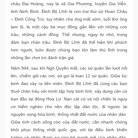
châu Đại Hoàng, nay là xã Gia Phương, huyện Gia Viễn,
tỉnh Ninh Bình. Đinh Bộ Lĩnh là con trai thứ sử Hoan Châu
– Đinh Công Trứ, tuy nhiên cha ông mất sớm, tuổi thơ ông
lam lũ, là một cậu bé mục đồng gắn liền với những con
trâu, những cánh đồng. Thế nhưng, ngay từ nhỏ, trong
đám bạn chăn trâu, Đinh Bộ Lĩnh đã thể hiện khí phách
hơn người, luôn được chúng bạn tôn làm thủ lĩnh trong
những lần chơi trò đánh trận giả.
Năm 944, sau khi Ngô Quyền mất, các sứ quân lần lượt nổi
lên, chiếm giữ các nơi, sử gọi là loạn 12 sứ quân. Giữa lúc
binh đao xảy ra liên miên, Đinh Bộ Lĩnh đã cùng các bạn
thuở chăn trâu với mình tập hợp binh lính, xây dựng căn cứ
ban đầu tại động Hoa Lư. Nạn cát cứ và nội chiến là nguy
cơ hiểm nghèo cho nền độc lập dân tộc, đi ngược lại
nguyện vọng hòa bình, thống nhất đất nước của nhân dân.
Giữa tình cảnh sống còn của đất nước, cần nhanh chóng
khôi phục thống nhất quốc gia, với tài điều binh khiển
tướng và nhận được sự ủng hộ mạnh mẽ của nhân dân,