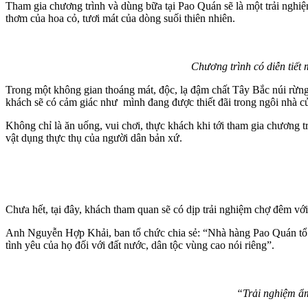
Tham gia chương trình và dùng bữa tại Pao Quán sẽ là một trải nghi
thơm của hoa cỏ, tươi mát của dòng suối thiên nhiên.
Chương trình có diễn tiết
Trong một không gian thoáng mát, độc, lạ đậm chất Tây Bắc núi rừn
khách sẽ có cảm giác như mình đang được thiết đãi trong ngôi nhà củ
Không chỉ là ăn uống, vui chơi, thực khách khi tới tham gia chương tr
vật dụng thực thụ của người dân bản xứ.
Chưa hết, tại đây, khách tham quan sẽ có dịp trải nghiệm chợ đêm v
Anh Nguyễn Hợp Khải, ban tổ chức chia sẻ: “Nhà hàng Pao Quán tổ ch
tình yêu của họ đối với đất nước, dân tộc vùng cao nói riêng”.
“Trải nghiệm ẩm