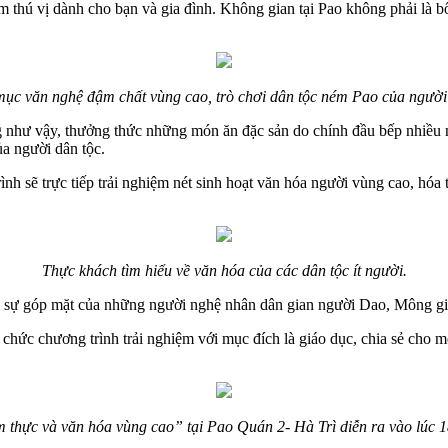
ệm thú vị dành cho bạn và gia đình. Không gian tại Pao không phải là
 mục văn nghệ đậm chất vùng cao, trò chơi dân tộc ném Pao của ngườ
g như vậy, thưởng thức những món ăn đặc sản do chính đầu bếp nhiều 
a người dân tộc.
ình sẽ trực tiếp trải nghiệm nét sinh hoạt văn hóa người vùng cao, hóa
Thực khách tìm hiểu về văn hóa của các dân tộc ít người.
ới sự góp mặt của những người nghệ nhân dân gian người Dao, Mông giới
ức chương trình trải nghiệm với mục đích là giáo dục, chia sẻ cho mọ
 thực và văn hóa vùng cao” tại Pao Quán 2- Hà Trì diễn ra vào lúc 1