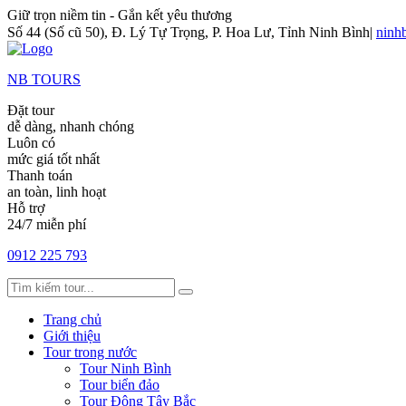
Giữ trọn niềm tin - Gắn kết yêu thương
Số 44 (Số cũ 50), Đ. Lý Tự Trọng, P. Hoa Lư, Tỉnh Ninh Bình
|
ninh
NB TOURS
Đặt tour
dễ dàng, nhanh chóng
Luôn có
mức giá tốt nhất
Thanh toán
an toàn, linh hoạt
Hỗ trợ
24/7 miễn phí
0912 225 793
Trang chủ
Giới thiệu
Tour trong nước
Tour Ninh Bình
Tour biển đảo
Tour Đông Tây Bắc