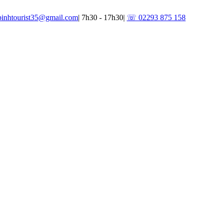
binhtourist35@gmail.com
|
7h30 - 17h30
|
☏ 02293 875 158