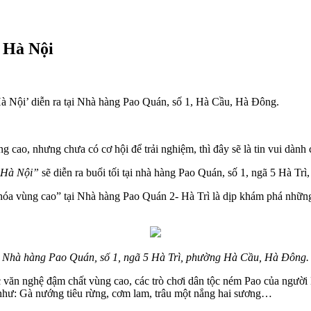
i Hà Nội
Hà Nội’ diễn ra tại Nhà hàng Pao Quán, số 1, Hà Cầu, Hà Đông.
 cao, nhưng chưa có cơ hội để trải nghiệm, thì đây sẽ là tin vui dành 
g Hà Nội”
sẽ diễn ra buổi tối tại nhà hàng Pao Quán, số 1, ngã 5 Hà 
 hóa vùng cao” tại Nhà hàng Pao Quán 2- Hà Trì là dịp khám phá nhữn
Nhà hàng Pao Quán, số 1, ngã 5 Hà Trì, phường Hà Cầu, Hà Đông.
mục văn nghệ đậm chất vùng cao, các trò chơi dân tộc ném Pao của ngư
như: Gà nướng tiêu rừng, cơm lam, trâu một nắng hai sương…