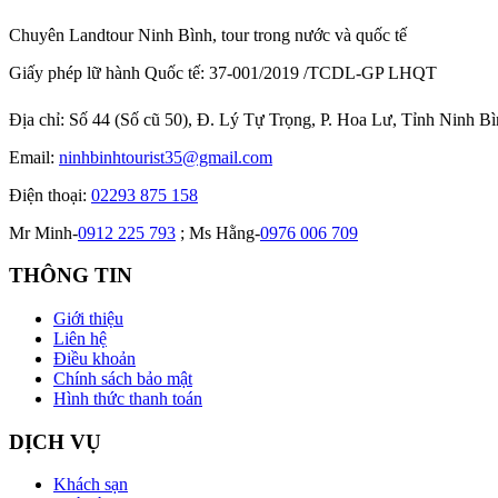
Chuyên Landtour Ninh Bình, tour trong nước và quốc tế
Giấy phép lữ hành Quốc tế: 37-001/2019 /TCDL-GP LHQT
Địa chỉ:
Số 44 (Số cũ 50), Đ. Lý Tự Trọng, P. Hoa Lư, Tỉnh Ninh B
Email:
ninhbinhtourist35@gmail.com
Điện thoại:
02293 875 158
Mr Minh-
0912 225 793
; Ms Hằng-
0976 006 709
THÔNG TIN
Giới thiệu
Liên hệ
Điều khoản
Chính sách bảo mật
Hình thức thanh toán
DỊCH VỤ
Khách sạn