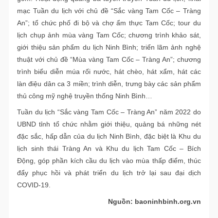
mạc Tuần du lịch với chủ đề “Sắc vàng Tam Cốc – Tràng
An”; tổ chức phố đi bộ và chợ ẩm thực Tam Cốc; tour du
lịch chụp ảnh mùa vàng Tam Cốc; chương trình khảo sát,
giới thiệu sản phẩm du lịch Ninh Bình; triển lãm ảnh nghệ
thuật với chủ đề “Mùa vàng Tam Cốc – Tràng An”; chương
trình biểu diễn múa rối nước, hát chèo, hát xẩm, hát các
làn điệu dân ca 3 miền; trình diễn, trưng bày các sản phẩm
thủ công mỹ nghệ truyền thống Ninh Bình…
Tuần du lịch “Sắc vàng Tam Cốc – Tràng An” năm 2022 do
UBND tỉnh tổ chức nhằm giới thiệu, quảng bá những nét
đặc sắc, hấp dẫn của du lịch Ninh Bình, đặc biệt là Khu du
lịch sinh thái Tràng An và Khu du lịch Tam Cốc – Bích
Động, góp phần kích cầu du lịch vào mùa thấp điểm, thúc
đẩy phục hồi và phát triển du lịch trở lại sau đại dịch
COVID-19.
Nguồn: baoninhbinh.org.vn