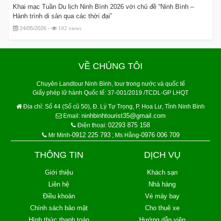
Khai mạc Tuần Du lịch Ninh Bình 2026 với chủ đề “Ninh Bình –
Hành trình di sản qua các thời đại”
24/05/2026 -
102 views
VỀ CHÚNG TÔI
Chuyên Landtour Ninh Bình, tour trong nước và quốc tế
Giấy phép lữ hành Quốc tế: 37-001/2019 /TCDL-GP LHQT
Địa chỉ:
Số 44 (Số cũ 50), Đ. Lý Tự Trọng, P. Hoa Lư, Tỉnh Ninh Bình
ninhbinhtourist35@gmail.com
Email:
02293 875 158
Điện thoại:
0912 225 793
0976 006 709
Mr Minh-
; Ms Hằng-
THÔNG TIN
DỊCH VỤ
Giới thiệu
Khách sạn
Liên hệ
Nhà hàng
Điều khoản
Vé máy bay
Chính sách bảo mật
Cho thuê xe
Hình thức thanh toán
Hướng dẫn viên