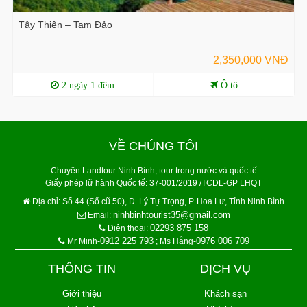
Tây Thiên – Tam Đảo
2,350,000 VNĐ
2 ngày 1 đêm
Ô tô
VỀ CHÚNG TÔI
Chuyên Landtour Ninh Bình, tour trong nước và quốc tế
Giấy phép lữ hành Quốc tế: 37-001/2019 /TCDL-GP LHQT
Địa chỉ:
Số 44 (Số cũ 50), Đ. Lý Tự Trọng, P. Hoa Lư, Tỉnh Ninh Bình
ninhbinhtourist35@gmail.com
Email:
02293 875 158
Điện thoại:
0912 225 793
0976 006 709
Mr Minh-
; Ms Hằng-
THÔNG TIN
DỊCH VỤ
Giới thiệu
Khách sạn