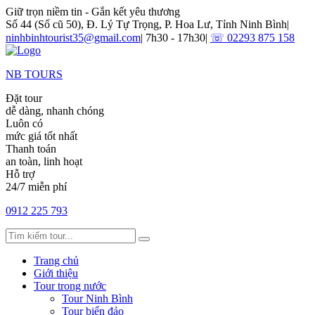
Giữ trọn niềm tin - Gắn kết yêu thương
Số 44 (Số cũ 50), Đ. Lý Tự Trọng, P. Hoa Lư, Tỉnh Ninh Bình
|
ninhbinhtourist35@gmail.com
|
7h30 - 17h30
|
☏ 02293 875 158
NB TOURS
Đặt tour
dễ dàng, nhanh chóng
Luôn có
mức giá tốt nhất
Thanh toán
an toàn, linh hoạt
Hỗ trợ
24/7 miễn phí
0912 225 793
Trang chủ
Giới thiệu
Tour trong nước
Tour Ninh Bình
Tour biển đảo