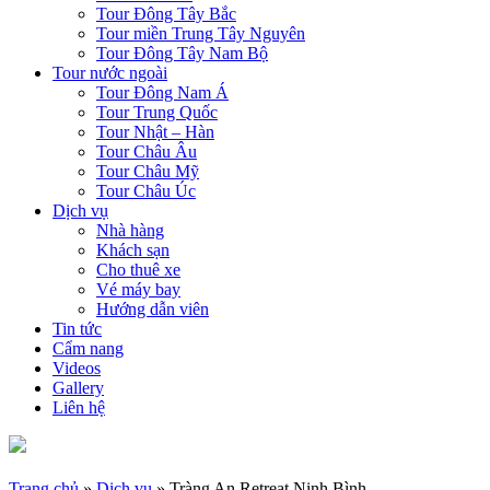
Tour Đông Tây Bắc
Tour miền Trung Tây Nguyên
Tour Đông Tây Nam Bộ
Tour nước ngoài
Tour Đông Nam Á
Tour Trung Quốc
Tour Nhật – Hàn
Tour Châu Âu
Tour Châu Mỹ
Tour Châu Úc
Dịch vụ
Nhà hàng
Khách sạn
Cho thuê xe
Vé máy bay
Hướng dẫn viên
Tin tức
Cẩm nang
Videos
Gallery
Liên hệ
Trang chủ
»
Dịch vụ
»
Tràng An Retreat Ninh Bình