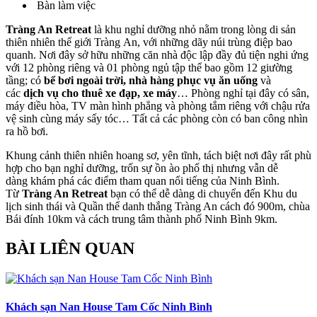
Bàn làm việc
Tràng An Retreat
là khu nghỉ dưỡng nhỏ nằm trong lòng di sản
thiên nhiên thế giới Tràng An, với những dãy núi trùng điệp bao
quanh. Nơi đây sở hữu những căn nhà độc lập đầy đủ tiện nghi ứng
với 12 phòng riêng và 01 phòng ngủ tập thể bao gồm 12 giường
tầng; có
bể bơi ngoài trời, nhà hàng phục vụ ăn uống
và
các
dịch vụ cho thuê xe đạp, xe máy
… Phòng nghỉ tại đây có sân,
máy điều hòa, TV màn hình phẳng và phòng tắm riêng với chậu rửa
vệ sinh cùng máy sấy tóc… Tất cả các phòng còn có ban công nhìn
ra hồ bơi.
Khung cảnh thiên nhiên hoang sơ, yên tĩnh, tách biệt nơi đây rất phù
hợp cho bạn nghỉ dưỡng, trốn sự ồn ào phố thị nhưng vẫn dễ
dàng khám phá các điểm tham quan nổi tiếng của Ninh Bình.
Từ
Tràng An Retreat
bạn có thể dễ dàng di chuyển đến Khu du
lịch sinh thái và Quần thể danh thắng Tràng An cách đó 900m, chùa
Bái đính 10km và cách trung tâm thành phố Ninh Bình 9km.
BÀI LIÊN QUAN
Khách sạn Nan House Tam Cốc Ninh Bình