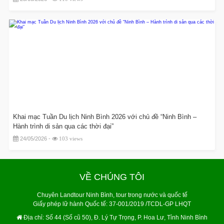
Khai mạc Tuần Du lịch Ninh Bình 2026 với chủ đề “Ninh Bình –
Hành trình di sản qua các thời đại”
24/05/2026 -
103 views
VỀ CHÚNG TÔI
Chuyên Landtour Ninh Bình, tour trong nước và quốc tế
Giấy phép lữ hành Quốc tế: 37-001/2019 /TCDL-GP LHQT
Địa chỉ:
Số 44 (Số cũ 50), Đ. Lý Tự Trọng, P. Hoa Lư, Tỉnh Ninh Bình