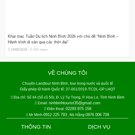
Khai mạc Tuần Du lịch Ninh Bình 2026 với chủ đề “Ninh Bình –
Hành trình di sản qua các thời đại”
24/05/2026 -
103 views
VỀ CHÚNG TÔI
Chuyên Landtour Ninh Bình, tour trong nước và quốc tế
Giấy phép lữ hành Quốc tế: 37-001/2019 /TCDL-GP LHQT
Địa chỉ:
Số 44 (Số cũ 50), Đ. Lý Tự Trọng, P. Hoa Lư, Tỉnh Ninh Bình
ninhbinhtourist35@gmail.com
Email:
02293 875 158
Điện thoại:
0912 225 793
0976 006 709
Mr Minh-
; Ms Hằng-
THÔNG TIN
DỊCH VỤ