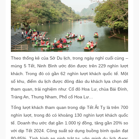
Theo thống kê của Sở Du lịch, trong ngày nghỉ cuối cùng –
mùng 5 Tết, Ninh Bình ước đón được trên 229 nghìn lượt
khách. Trong đó có gần 62 nghìn lượt khách quốc tế. Một
số khu, điểm du lịch được đông đảo du khách lựa chọn để
tham quan, trải nghiệm như: Cố đô Hoa Lư, chùa Bái Đính,
Tràng An, Thung Nham, Phố cổ Hoa Lư…
Tổng lượt khách tham quan trong dịp Tết Ất Tỵ là trên 700
nghìn lượt, trong đó có khoảng 130 nghìn lượt khách quốc
tế. Doanh thu ước đạt gần 1.000 tỷ đồng, tăng gần 20% so
với dịp Tết 2024. Công suất sử dụng buồng bình quân đạt
80-85%. Tình hình an ninh trật tự, văn minh du lịch được