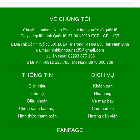
VỀ CHÚNG TÔI
Chuyên Landtour Ninh Bình, tour trong nước và quốc tế
Giấy phép lữ hành Quốc tế: 37-001/2019 /TCDL-GP LHQT
Địa chỉ:
Số 44 (Số cũ 50), Đ. Lý Tự Trọng, P. Hoa Lư, Tỉnh Ninh Bình
ninhbinhtourist35@gmail.com
Email:
02293 875 158
Điện thoại:
0912 225 793
0976 006 709
Mr Minh-
; Ms Hằng-
THÔNG TIN
DỊCH VỤ
Giới thiệu
Khách sạn
Liên hệ
Nhà hàng
Điều khoản
Vé máy bay
Chính sách bảo mật
Cho thuê xe
Hình thức thanh toán
Hướng dẫn viên
FANPAGE