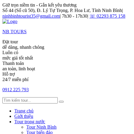
Giữ trọn niềm tin - Gắn kết yêu thương
Số 44 (Số cũ 50), Đ. Lý Tự Trọng, P. Hoa Lư, Tỉnh Ninh Bình
|
ninhbinhtourist35@gmail.com
|
7h30 - 17h30
|
☏ 02293 875 158
NB TOURS
Đặt tour
dễ dàng, nhanh chóng
Luôn có
mức giá tốt nhất
Thanh toán
an toàn, linh hoạt
Hỗ trợ
24/7 miễn phí
0912 225 793
Trang chủ
Giới thiệu
Tour trong nước
Tour Ninh Bình
Tour biển đảo