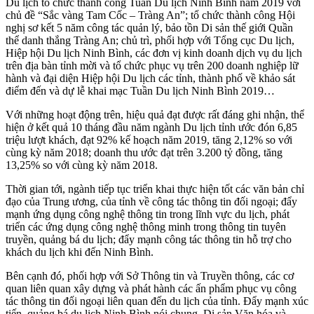
Du lịch tổ chức thành công Tuần Du lịch Ninh Bình năm 2019 với
chủ đề “Sắc vàng Tam Cốc – Tràng An”; tổ chức thành công Hội
nghị sơ kết 5 năm công tác quản lý, bảo tồn Di sản thế giới Quần
thể danh thắng Tràng An; chủ trì, phối hợp với Tổng cục Du lịch,
Hiệp hội Du lịch Ninh Bình, các đơn vị kinh doanh dịch vụ du lịch
trên địa bàn tỉnh mời và tổ chức phục vụ trên 200 doanh nghiệp lữ
hành và đại diện Hiệp hội Du lịch các tỉnh, thành phố về khảo sát
điểm đến và dự lễ khai mạc Tuần Du lịch Ninh Bình 2019…
Với những hoạt động trên, hiệu quả đạt được rất đáng ghi nhận, thể
hiện ở kết quả 10 tháng đầu năm ngành Du lịch tỉnh ước đón 6,85
triệu lượt khách, đạt 92% kế hoạch năm 2019, tăng 2,12% so với
cùng kỳ năm 2018; doanh thu ước đạt trên 3.200 tỷ đồng, tăng
13,25% so với cùng kỳ năm 2018.
Thời gian tới, ngành tiếp tục triển khai thực hiện tốt các văn bản chỉ
đạo của Trung ương, của tỉnh về công tác thông tin đối ngoại; đẩy
mạnh ứng dụng công nghệ thông tin trong lĩnh vực du lịch, phát
triển các ứng dụng công nghệ thông minh trong thông tin tuyên
truyền, quảng bá du lịch; đẩy mạnh công tác thông tin hỗ trợ cho
khách du lịch khi đến Ninh Bình.
Bên cạnh đó, phối hợp với Sở Thông tin và Truyền thông, các cơ
quan liên quan xây dựng và phát hành các ấn phẩm phục vụ công
tác thông tin đối ngoại liên quan đến du lịch của tỉnh. Đẩy mạnh xúc
tiến, quảng bá du lịch Ninh Bình nói chung, Di sản Văn hóa và