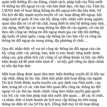
quán triệt đường lối của Đảng, chính sách, pháp luật của Nhà nước
về thông tin đối ngoại và các văn bản lãnh đạo, chỉ đạo của Tỉnh ủy,
UBND tỉnh về hoạt động thông tin đối ngoại trên địa bàn tỉnh, Sở
Du lịch đã đẩy mạnh tuyên truyền về các hoạt động đối ngoại, hội
nhập kinh tế quốc tế cho cán bộ, đảng viên, nhân viên trong ngành;
quan tâm đầu tư cơ sở vật chất, trang thiết bị như hệ thống máy tính,
xây dựng, thiết lập các trang thông tin điện tử của ngành; cử cán bộ
theo dõi công tác thông tin đối ngoại tham gia các lớp bồi dưỡng,
tập huấn về phát ngôn, cung cấp thông tin cho báo chí và công tác
thông tin đối ngoại do trung ương, địa phương tổ chức…
Qua đó, nhận thức về vai trò công tác thông tin đối ngoại của cán
bộ, công chức các phòng, ban, đơn vị trực thuộc từng bước được
nâng cao, góp phần tích cực củng cố sự đồng thuận xã hội, tạo điều
kiện thuận lợi để phát triển kinh tế – xã hội, giữ vững ổn định chính
trị trên địa bàn tỉnh.
Một hoạt động được quan tâm thực hiện thường xuyên đó là liên tục
cập nhật, đăng tải tin, bài, hình ảnh phản ánh hoạt động của ngành
Du lịch Ninh Bình; tuyên truyền các quy định của Nhà nước, của
tỉnh, trong đó có các văn bản liên quan đến công tác thông tin đối
ngoại và các thủ tục hành chính công theo thẩm quyền giải quyết
của Sở, các văn bản pháp luật nhà nước liên quan… để các tổ chức,
cá nhân, đơn vị kinh doanh du lịch truy cập thông tin trên trang
thông tin điện tử của Sở Du lịch. Đồng thời duy trì tốt hoạt động