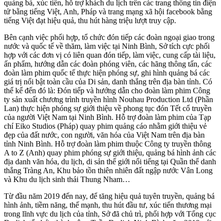
quảng bá, xúc tiến, hỗ trợ khách du lịch trên các trang thông tin điện
tử bằng tiếng Việt, Anh, Pháp và trang mạng xã hội facebook bằng
tiếng Việt đạt hiệu quả, thu hút hàng triệu lượt truy cập.
Bên cạnh việc phối hợp, tổ chức đón tiếp các đoàn ngoại giao trong
nước và quốc tế về thăm, làm việc tại Ninh Bình, Sở tích cực phối
hợp với các đơn vị có liên quan đón tiếp, làm việc, cung cấp tài liệu,
ấn phẩm, hướng dẫn các đoàn phóng viên, các hãng thông tấn, các
đoàn làm phim quốc tế thực hiện phóng sự, ghi hình quảng bá các
giá trị nổi bật toàn cầu của Di sản, danh thắng trên địa bàn tỉnh. Có
thể kể đến đó là: Đón tiếp và hướng dẫn cho đoàn làm phim Công
ty sản xuất chương trình truyền hình Nouhau Production Ltd (Phần
Lan) thực hiện phóng sự giới thiệu về phong tục đón Tết cổ truyền
của người Việt Nam tại Ninh Bình. Hỗ trợ đoàn làm phim của Tạp
chí Eiko Studios (Pháp) quay phim quảng cáo nhằm giới thiệu vẻ
đẹp của đất nước, con người, văn hóa của Việt Nam trên địa bàn
tỉnh Ninh Bình. Hỗ trợ đoàn làm phim thuộc Công ty truyền thông
A to Z (Anh) quay phim phóng sự giới thiệu, quảng bá hình ảnh các
địa danh văn hóa, du lịch, di sản thế giới nổi tiếng tại Quần thể danh
thắng Tràng An, Khu bảo tồn thiên nhiên đất ngập nước Vân Long
và Khu du lịch sinh thái Thung Nham…
Từ đầu năm 2019 đến nay, để tăng hiệu quả tuyên truyền, quảng bá
hình ảnh, tiềm năng, thế mạnh, thu hút đầu tư, xúc tiến thương mại
trong lĩnh vực du lịch của tỉnh, Sở đã chủ trì, phối hợp với Tổng cục