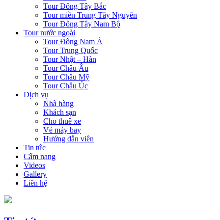
Tour Đông Tây Bắc
Tour miền Trung Tây Nguyên
Tour Đông Tây Nam Bộ
Tour nước ngoài
Tour Đông Nam Á
Tour Trung Quốc
Tour Nhật – Hàn
Tour Châu Âu
Tour Châu Mỹ
Tour Châu Úc
Dịch vụ
Nhà hàng
Khách sạn
Cho thuê xe
Vé máy bay
Hướng dẫn viên
Tin tức
Cẩm nang
Videos
Gallery
Liên hệ