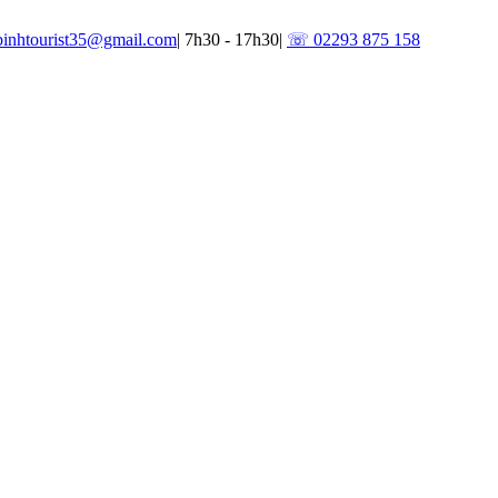
binhtourist35@gmail.com
|
7h30 - 17h30
|
☏ 02293 875 158