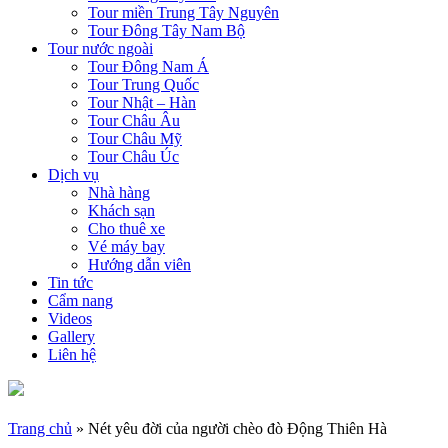
Tour miền Trung Tây Nguyên
Tour Đông Tây Nam Bộ
Tour nước ngoài
Tour Đông Nam Á
Tour Trung Quốc
Tour Nhật – Hàn
Tour Châu Âu
Tour Châu Mỹ
Tour Châu Úc
Dịch vụ
Nhà hàng
Khách sạn
Cho thuê xe
Vé máy bay
Hướng dẫn viên
Tin tức
Cẩm nang
Videos
Gallery
Liên hệ
Trang chủ
»
Nét yêu đời của người chèo đò Động Thiên Hà