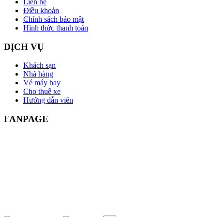
Liên hệ
Điều khoản
Chính sách bảo mật
Hình thức thanh toán
DỊCH VỤ
Khách sạn
Nhà hàng
Vé máy bay
Cho thuê xe
Hướng dẫn viên
FANPAGE