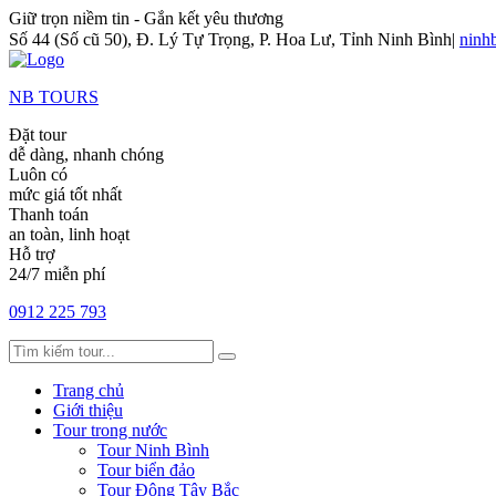
Giữ trọn niềm tin - Gắn kết yêu thương
Số 44 (Số cũ 50), Đ. Lý Tự Trọng, P. Hoa Lư, Tỉnh Ninh Bình
|
ninh
NB TOURS
Đặt tour
dễ dàng, nhanh chóng
Luôn có
mức giá tốt nhất
Thanh toán
an toàn, linh hoạt
Hỗ trợ
24/7 miễn phí
0912 225 793
Trang chủ
Giới thiệu
Tour trong nước
Tour Ninh Bình
Tour biển đảo
Tour Đông Tây Bắc