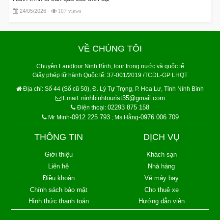
24/05/2026 -
107 views
VỀ CHÚNG TÔI
Chuyên Landtour Ninh Bình, tour trong nước và quốc tế
Giấy phép lữ hành Quốc tế: 37-001/2019 /TCDL-GP LHQT
Địa chỉ:
Số 44 (Số cũ 50), Đ. Lý Tự Trọng, P. Hoa Lư, Tỉnh Ninh Bình
ninhbinhtourist35@gmail.com
Email:
02293 875 158
Điện thoại:
0912 225 793
0976 006 709
Mr Minh-
; Ms Hằng-
THÔNG TIN
DỊCH VỤ
Giới thiệu
Khách sạn
Liên hệ
Nhà hàng
Điều khoản
Vé máy bay
Chính sách bảo mật
Cho thuê xe
Hình thức thanh toán
Hướng dẫn viên