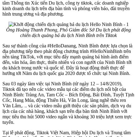
tâm Thông tin Xúc tiến Du lịch, công ty tiktok, các doanh nghiệp
kinh doanh du lịch trên địa bàn tỉnh và phóng viên báo, đài truyền
hình trung ương và địa phương.
Ông Hoàng Thanh Phong, Phó Giám đốc Sở Du lịch phát động
chiến dịch quảng bá du lịch Ninh Bình trên Tiktok
Sau sự thành công của #HelloDanang, Ninh Bình được lựa chọn là
địa phương tiếp theo phát động chương trình #HelloNinhBinh trên
nền tảng TikTok, với mục tiêu đẩy mạnh quảng bá hình ảnh điểm
đến, văn hóa, ẩm thực, thiên nhiên và con người của Ninh Bình tới
du khách trong nước và quốc tế. Đây là hoạt động thiết thực để
hướng tới Năm du lịch quốc gia 2020 được tổ chức tại Ninh Bình.
Sau 03 ngày làm việc tại Ninh Bình (từ ngày 12 – 14/8/2019),
Tiktok đã tạo nên các video mẫu tại các điểm du lịch nổi bật của
Ninh Bình: Tràng An, Tam Cốc – Bích Động, Bái Đính, Tuyệt Tịnh
Cốc, Hang Múa, động Thiên Hà, Vân Long, làng nghề thêu ren
Văn Lâm,. .. và các video mẫu giới thiệu các sản phẩm, dịch vụ du
lịch của các nhà hàng, khách sạn trên địa bàn tỉnh Ninh Bình với
mục tiêu thu hút 5000 video ngắn và khoảng 30 triệu lượt xem trực
tuyến.
Tại lễ phát động, Tiktok Việt Nam, Hiệp hội Du lịch và Trung tâm