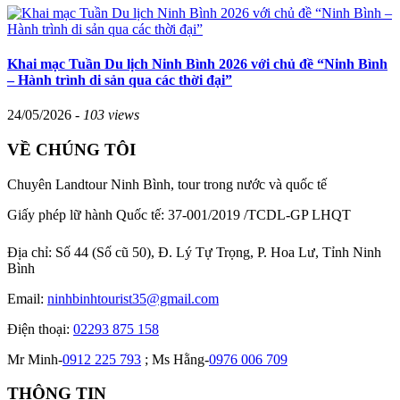
Khai mạc Tuần Du lịch Ninh Bình 2026 với chủ đề “Ninh Bình
– Hành trình di sản qua các thời đại”
24/05/2026 -
103 views
VỀ CHÚNG TÔI
Chuyên Landtour Ninh Bình, tour trong nước và quốc tế
Giấy phép lữ hành Quốc tế: 37-001/2019 /TCDL-GP LHQT
Địa chỉ:
Số 44 (Số cũ 50), Đ. Lý Tự Trọng, P. Hoa Lư, Tỉnh Ninh
Bình
Email:
ninhbinhtourist35@gmail.com
Điện thoại:
02293 875 158
Mr Minh-
0912 225 793
; Ms Hằng-
0976 006 709
THÔNG TIN