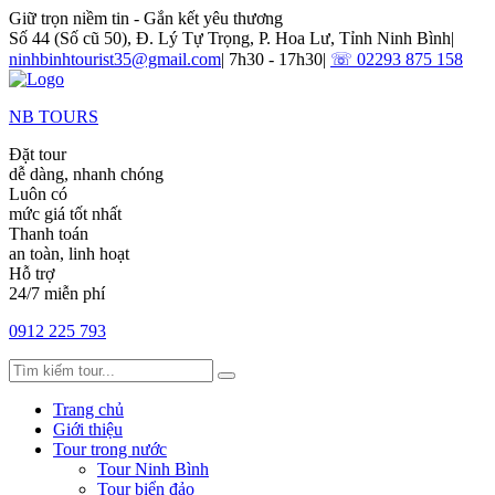
Giữ trọn niềm tin - Gắn kết yêu thương
Số 44 (Số cũ 50), Đ. Lý Tự Trọng, P. Hoa Lư, Tỉnh Ninh Bình
|
ninhbinhtourist35@gmail.com
|
7h30 - 17h30
|
☏ 02293 875 158
NB TOURS
Đặt tour
dễ dàng, nhanh chóng
Luôn có
mức giá tốt nhất
Thanh toán
an toàn, linh hoạt
Hỗ trợ
24/7 miễn phí
0912 225 793
Trang chủ
Giới thiệu
Tour trong nước
Tour Ninh Bình
Tour biển đảo