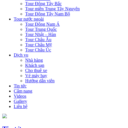
Tour Đông Tây Bắc
Tour miền Trung Tây Nguyên
Tour Đông Tây Nam Bộ
Tour nước ngoài
Tour Đông Nam Á
Tour Trung Quốc
Tour Nhật – Hàn
Tour Châu Âu
Tour Châu Mỹ
Tour Châu Úc
Dịch vụ
Nhà hàng
Khách sạn
Cho thuê xe
Vé máy bay
Hướng dẫn viên
Tin tức
Cẩm nang
Videos
Gallery
Liên hệ