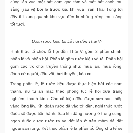
cúng lên vua một bát cơm gạo tám và một bát canh rau
sắng (rau vi) bởi lẽ trước kia, khi vua Trần Thái Tông tới
đây thì xung quanh khu vực đền là những rừng rau sắng
tốt tươi.
Đoàn rước kiệu tại Lễ hội đền Thái Vi
Hình thức tổ chức lễ hội đền Thái Vi gồm 2 phần chính:
phần lễ và phần hội. Phần lễ gồm rước kiệu và tế. Phần hội
gồm các trò chơi truyền thống như: múa lân, múa rồng,
đánh cờ người, đấu vật, bơi thuyền, kéo co…
Trong phần lễ, lễ rước kiệu được thực hiện bởi các nam
thanh, nữ tú ăn mặc theo phong tục lễ hội xưa trang
nghiêm, thành kính. Các cỗ kiệu đều được sơn son thiếp
vàng lộng lẫy. Khi đoàn rước đã vào tới đền, nghi thức rước
đuốc sẽ được tiến hành. Sau khi dâng hương ở trong cung,
ngọn đuốc được rước ra và đốt lên ở trên mâm đá đặt
ngoài sân rồng. Kết thúc phần lễ là phần tế. Ông chủ tế sẽ