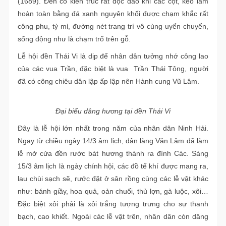
(1689). Đền có kiến trúc rất độc đáo khi các cột, kèo làm
hoàn toàn bằng đá xanh nguyên khối được chạm khắc rất
công phu, tỷ mỉ, đường nét trang trí vô cùng uyển chuyển,
sống động như là chạm trổ trên gỗ.
Lễ hội đền Thái Vi là dịp để nhân dân tưởng nhớ công lao
của các vua Trần, đặc biệt là vua Trần Thái Tông, người
đã có công chiêu dân lập ấp lập nên Hành cung Vũ Lâm.
Đại biểu dâng hương tại đền Thái Vi
Đây là lễ hội lớn nhất trong năm của nhân dân Ninh Hải.
Ngay từ chiều ngày 14/3 âm lịch, dân làng Văn Lâm đã làm
lễ mở cửa đền rước bát hương thánh ra đình Các. Sáng
15/3 âm lịch là ngày chính hội, các đồ tế khí được mang ra,
lau chùi sạch sẽ, rước đặt ở sân rồng cùng các lễ vật khác
như: bánh giầy, hoa quả, oản chuối, thủ lợn, gà luộc, xôi…
Đặc biệt xôi phải là xôi trắng tượng trưng cho sự thanh
bạch, cao khiết. Ngoài các lễ vật trên, nhân dân còn dâng