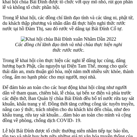
khai hội chùa Bái Đính được tổ chức với quy mô nhỏ, rút gọn phần
lễ và không tổ chức phần hội.
Trong lễ khai hội, các đồng chí lãnh đạo tỉnh và các tăng ni, phật tử,
du khách thập phương và nhân dân đã thực hiện nghi thức rước
nước tại hồ Đàm Thị, sau đó rước về dâng tại Bái Đính Cổ tự.
Các đồng chí lãnh đạo tỉnh và nhà chùa thực hiện nghi
thức rước nước.
Trong lễ khai hội còn thực hiện các nghi lễ dâng lục cúng, dâng
hương bạch Phật, cầu nguyện tại Điện Tam Thế, mong cho quốc
thái dân an, mưa thuận gió hòa, một năm mới nhiều sức khỏe, thành
công, ấm no hạnh phúc cho mọi người, mọi nhà.
Để đảm bảo an toàn cho các hoạt động khai hội cũng như người
dân về tham quan, chiêm bái, lễ chùa, tại bến xe điện và phía trước
các điện thờ, Ban Quản lý chùa Bái Đính đều bố trí nước rửa tay sát
khuẩn, khẩu trang y tế. Đồng thời tăng cường công tác tuyên truyền,
nâng cao ý thức, trách nhiệm cho du khách khi đến chùa, như đeo
khẩu trang, rửa tay sát khuẩn…đảm bảo an toàn cho mình và cộng
đồng về phòng, chống dịch COVID- 19.
Lễ hội Bái Đính được tổ chức thường niên nhằm tiếp tục bảo tồn,
tôn tạo và phát huy hơn nữa những giá trị văn hóa truyền thống của