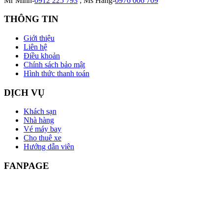
Mr Minh-
0912 225 793
; Ms Hằng-
0976 006 709
THÔNG TIN
Giới thiệu
Liên hệ
Điều khoản
Chính sách bảo mật
Hình thức thanh toán
DỊCH VỤ
Khách sạn
Nhà hàng
Vé máy bay
Cho thuê xe
Hướng dẫn viên
FANPAGE