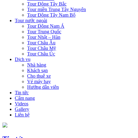
Tour Đông Tây Bắc
Tour miền Trung Tây Nguyên
Tour Đông Tây Nam Bộ
Tour nước ngoài
Tour Đông Nam Á
Tour Trung Quốc
Tour Nhật – Hàn
Tour Châu Âu
Tour Châu Mỹ
Tour Châu Úc
Dịch vụ
Nhà hàng
Khách sạn
Cho thuê xe
Vé máy bay
Hướng dẫn viên
Tin tức
Cẩm nang
Videos
Gallery
Liên hệ