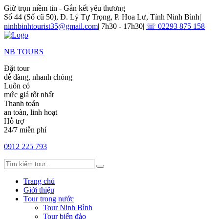
Giữ trọn niềm tin - Gắn kết yêu thương
Số 44 (Số cũ 50), Đ. Lý Tự Trọng, P. Hoa Lư, Tỉnh Ninh Bình
|
ninhbinhtourist35@gmail.com
|
7h30 - 17h30
|
☏ 02293 875 158
NB TOURS
Đặt tour
dễ dàng, nhanh chóng
Luôn có
mức giá tốt nhất
Thanh toán
an toàn, linh hoạt
Hỗ trợ
24/7 miễn phí
0912 225 793
Trang chủ
Giới thiệu
Tour trong nước
Tour Ninh Bình
Tour biển đảo