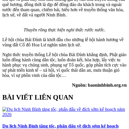
quê hương, đồng thời là dịp để đông đảo du khách trong và ngoài
nước đến tham quan, chiêm bái, hiểu hơn về truyền thống văn hóa,
lịch sử, về đất và người Ninh Bình.
Thuyền rồng thực hiện nghi thức rước nước.
Lễ hội chùa Bái Đính là khởi đầu cho những lễ hội hành hương về
vùng đất Cố đô Hoa Lư nghìn năm lịch sử.
Nghi thức truyền thống Lễ hội chùa Bái Đính khẳng định, Phật giáo
luôn đồng hành cùng dân tộc, luôn đoàn kết, hòa hợp, lấy việc tu
hành phục vụ chúng sinh, phụng sự Tổ quốc, góp phần tích cực vào
sự phát triển kinh tế – xã hội, vì quốc thái dân an, mưa thuận gió
hòa, vì sự phồn vinh của dân tộc…
Nguồn: baoninhbinh.org.vn
BÀI VIẾT LIÊN QUAN
Du lịch Ninh Bình tăng tốc, phấn đấu về đích sớm kế hoạch