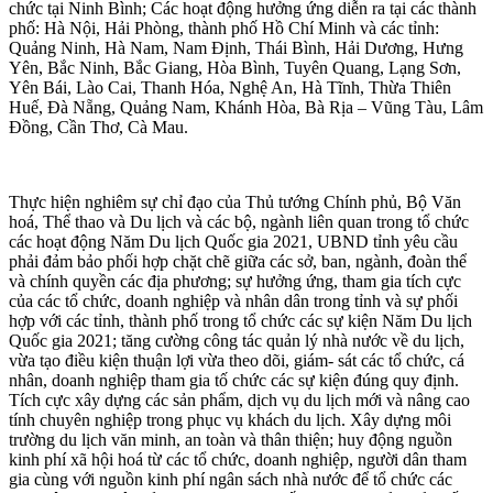
chức tại Ninh Bình; Các hoạt động hưởng ứng diễn ra tại các thành
phố: Hà Nội, Hải Phòng, thành phố Hồ Chí Minh và các tỉnh:
Quảng Ninh, Hà Nam, Nam Định, Thái Bình, Hải Dương, Hưng
Yên, Bắc Ninh, Bắc Giang, Hòa Bình, Tuyên Quang, Lạng Sơn,
Yên Bái, Lào Cai, Thanh Hóa, Nghệ An, Hà Tĩnh, Thừa Thiên
Huế, Đà Nẵng, Quảng Nam, Khánh Hòa, Bà Rịa – Vũng Tàu, Lâm
Đồng, Cần Thơ, Cà Mau.
Thực hiện nghiêm sự chỉ đạo của Thủ tướng Chính phủ, Bộ Văn
hoá, Thể thao và Du lịch và các bộ, ngành liên quan trong tổ chức
các hoạt động Năm Du lịch Quốc gia 2021, UBND tỉnh yêu cầu
phải đảm bảo phối hợp chặt chẽ giữa các sở, ban, ngành, đoàn thể
và chính quyền các địa phương; sự hưởng ứng, tham gia tích cực
của các tổ chức, doanh nghiệp và nhân dân trong tỉnh và sự phối
hợp với các tỉnh, thành phố trong tổ chức các sự kiện Năm Du lịch
Quốc gia 2021; tăng cường công tác quản lý nhà nước về du lịch,
vừa tạo điều kiện thuận lợi vừa theo dõi, giám- sát các tổ chức, cá
nhân, doanh nghiệp tham gia tố chức các sự kiện đúng quy định.
Tích cực xây dựng các sản phẩm, dịch vụ du lịch mới và nâng cao
tính chuyên nghiệp trong phục vụ khách du lịch. Xây dựng môi
trường du lịch văn minh, an toàn và thân thiện; huy động nguồn
kinh phí xã hội hoá từ các tổ chức, doanh nghiệp, người dân tham
gia cùng với nguồn kinh phí ngân sách nhà nước để tổ chức các