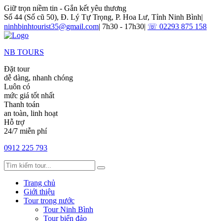
Giữ trọn niềm tin - Gắn kết yêu thương
Số 44 (Số cũ 50), Đ. Lý Tự Trọng, P. Hoa Lư, Tỉnh Ninh Bình
|
ninhbinhtourist35@gmail.com
|
7h30 - 17h30
|
☏ 02293 875 158
NB TOURS
Đặt tour
dễ dàng, nhanh chóng
Luôn có
mức giá tốt nhất
Thanh toán
an toàn, linh hoạt
Hỗ trợ
24/7 miễn phí
0912 225 793
Trang chủ
Giới thiệu
Tour trong nước
Tour Ninh Bình
Tour biển đảo