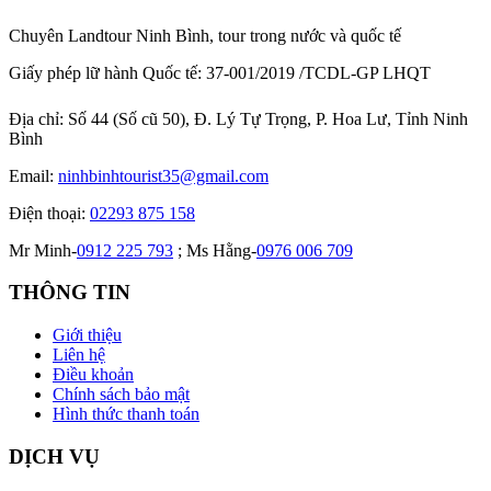
Chuyên Landtour Ninh Bình, tour trong nước và quốc tế
Giấy phép lữ hành Quốc tế: 37-001/2019 /TCDL-GP LHQT
Địa chỉ:
Số 44 (Số cũ 50), Đ. Lý Tự Trọng, P. Hoa Lư, Tỉnh Ninh
Bình
Email:
ninhbinhtourist35@gmail.com
Điện thoại:
02293 875 158
Mr Minh-
0912 225 793
; Ms Hằng-
0976 006 709
THÔNG TIN
Giới thiệu
Liên hệ
Điều khoản
Chính sách bảo mật
Hình thức thanh toán
DỊCH VỤ