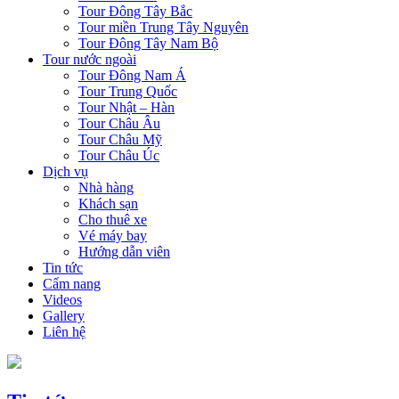
Tour Đông Tây Bắc
Tour miền Trung Tây Nguyên
Tour Đông Tây Nam Bộ
Tour nước ngoài
Tour Đông Nam Á
Tour Trung Quốc
Tour Nhật – Hàn
Tour Châu Âu
Tour Châu Mỹ
Tour Châu Úc
Dịch vụ
Nhà hàng
Khách sạn
Cho thuê xe
Vé máy bay
Hướng dẫn viên
Tin tức
Cẩm nang
Videos
Gallery
Liên hệ