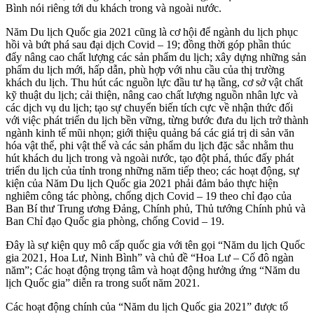
Bình nói riêng tới du khách trong và ngoài nước.
Năm Du lịch Quốc gia 2021 cũng là cơ hội để ngành du lịch phục
hồi và bứt phá sau đại dịch Covid – 19; đồng thời góp phần thúc
đẩy nâng cao chất lượng các sản phẩm du lịch; xây dựng những sản
phẩm du lịch mới, hấp dẫn, phù hợp với nhu cầu của thị trường
khách du lịch. Thu hút các nguồn lực đầu tư hạ tầng, cơ sở vật chất
kỹ thuật du lịch; cải thiện, nâng cao chất lượng nguồn nhân lực và
các dịch vụ du lịch; tạo sự chuyển biến tích cực về nhận thức đối
với việc phát triển du lịch bền vững, từng bước đưa du lịch trở thành
ngành kinh tế mũi nhọn; giới thiệu quảng bá các giá trị di sản văn
hóa vật thể, phi vật thể và các sản phẩm du lịch đặc sắc nhằm thu
hút khách du lịch trong và ngoài nước, tạo đột phá, thúc đấy phát
triển du lịch của tỉnh trong những năm tiếp theo; các hoạt động, sự
kiện của Năm Du lịch Quốc gia 2021 phải đảm bảo thực hiện
nghiêm công tác phòng, chống dịch Covid – 19 theo chỉ đạo của
Ban Bí thư Trung ương Đảng, Chính phủ, Thủ tướng Chính phủ và
Ban Chỉ đạo Quốc gia phòng, chống Covid – 19.
Đây là sự kiện quy mô cấp quốc gia với tên gọi “Năm du lịch Quốc
gia 2021, Hoa Lư, Ninh Bình” và chủ đề “Hoa Lư – Cố đô ngàn
năm”; Các hoạt động trọng tâm và hoạt động hưởng ứng “Năm du
lịch Quốc gia” diễn ra trong suốt năm 2021.
Các hoạt động chính của “Năm du lịch Quốc gia 2021” được tổ