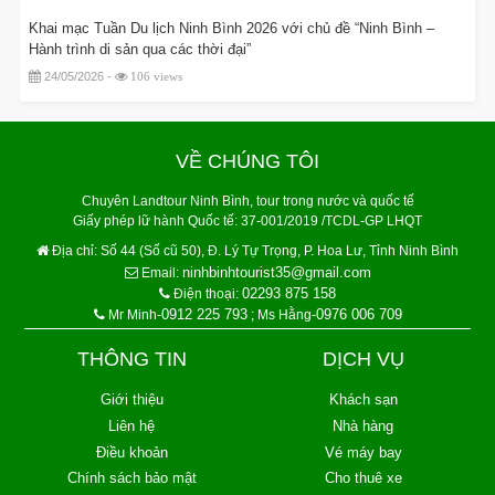
Khai mạc Tuần Du lịch Ninh Bình 2026 với chủ đề “Ninh Bình –
Hành trình di sản qua các thời đại”
24/05/2026 -
106 views
VỀ CHÚNG TÔI
Chuyên Landtour Ninh Bình, tour trong nước và quốc tế
Giấy phép lữ hành Quốc tế: 37-001/2019 /TCDL-GP LHQT
Địa chỉ:
Số 44 (Số cũ 50), Đ. Lý Tự Trọng, P. Hoa Lư, Tỉnh Ninh Bình
ninhbinhtourist35@gmail.com
Email:
02293 875 158
Điện thoại:
0912 225 793
0976 006 709
Mr Minh-
; Ms Hằng-
THÔNG TIN
DỊCH VỤ
Giới thiệu
Khách sạn
Liên hệ
Nhà hàng
Điều khoản
Vé máy bay
Chính sách bảo mật
Cho thuê xe