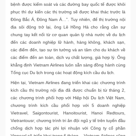
bệnh được kiểm soát và các đường bay quốc tế được khôi
phục thì dự kiến các thị trường sẽ được khai thác trước là
Đông Bắc Á, Đông Nam Á…”. Tuy nhiên, để thị trường nội
địa sôi động trở lại, ông Lê Hồng Hà cho rằng cần sự
chung tay kết nối từ cơ quan quản lý nhà nước về du lịch
đến các doanh nghiệp lữ hành, hàng không, khách sạn,
các điểm đến, tạo sự tin tưởng và an tâm cho du khách về
các điểm đến an toàn, dịch vụ chất lượng, giá hợp lý. Ông
khẳng định Vietnam Airlines luôn sẵn sàng đồng hành cùng
Tổng cục Du lịch trong các hoạt động kích cầu du lịch.
Hiện tại, Vietnam Airlines đang triển khai các chương trình
kích cầu thị trường nội địa đã được chuẩn bị từ tháng 2,
các chương trình phối hợp với Hiệp hội Du lịch Việt Nam,
chương trình kích cầu phối hợp với 5 doanh nghiệp
Vietravel, Saigontourist, Hanoitourist, Hanoi Redtours,
Vietrantousr; chương trình tri ân đội ngũ y tế trên tuyến đầu
chống dịch hợp tác phi lợi nhuận với Công ty cổ phần
Vinpearl sẽ triển khai trong 6 tháng… Vietnam Airlines cũng