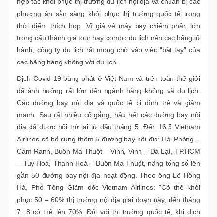
hợp tác khôi phục thị trường du lịch nội địa và chuẩn bị các
phương án sẵn sàng khôi phục thị trường quốc tế trong
thời điểm thích hợp. Vì giá vé máy bay chiếm phần lớn
trong cấu thành giá tour hay combo du lịch nên các hãng lữ
hành, công ty du lịch rất mong chờ vào việc “bắt tay” của
các hãng hàng không với du lịch.
Dịch Covid-19 bùng phát ở Việt Nam và trên toàn thế giới
đã ảnh hưởng rất lớn đến ngành hàng không và du lịch.
Các đường bay nội địa và quốc tế bị đình trệ và giảm
mạnh. Sau rất nhiều cố gắng, hầu hết các đường bay nội
địa đã được nối trở lại từ đầu tháng 5. Đến 16.5 Vietnam
Airlines sẽ bổ sung thêm 5 đường bay nội địa: Hải Phòng –
Cam Ranh, Buôn Ma Thuột – Vinh, Vinh – Đà Lạt, TP.HCM
– Tuy Hoà, Thanh Hoá – Buôn Ma Thuột, nâng tổng số lên
gần 50 đường bay nội địa hoạt động. Theo ông Lê Hồng
Hà, Phó Tổng Giám đốc Vietnam Airlines: “Có thể khôi
phục 50 – 60% thị trường nội địa giai đoạn này, đến tháng
7, 8 có thể lên 70%. Đối với thị trường quốc tế, khi dịch