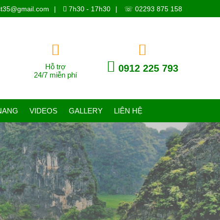
ist35@gmail.com
|
7h30 - 17h30
|
☏ 02293 875 158
Hỗ trợ
0912 225 793
24/7 miễn phí
NANG
VIDEOS
GALLERY
LIÊN HỆ