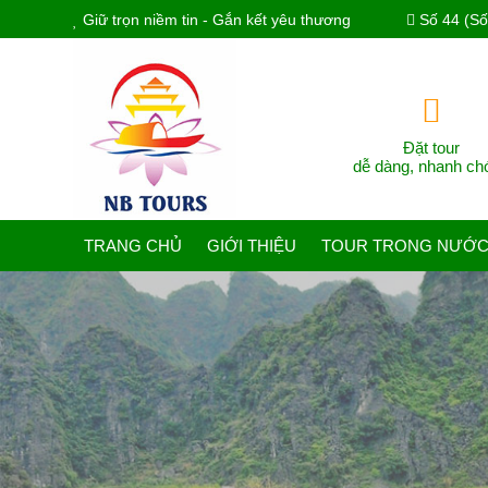
Giữ trọn niềm tin - Gắn kết yêu thương
Số 44 (Số 
Đặt tour
dễ dàng, nhanh ch
TRANG CHỦ
GIỚI THIỆU
TOUR TRONG NƯỚ