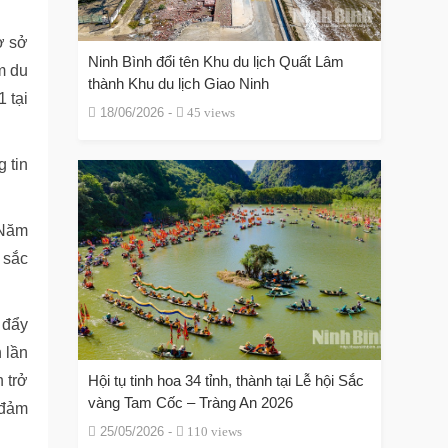
ơ sở
Ninh Bình đổi tên Khu du lịch Quất Lâm
m du
thành Khu du lịch Giao Ninh
1 tại
18/06/2026 -
45 views
 tin
 Năm
 sắc
 đẩy
h lần
 trở
Hội tụ tinh hoa 34 tỉnh, thành tại Lễ hội Sắc
vàng Tam Cốc – Tràng An 2026
 đảm
25/05/2026 -
110 views