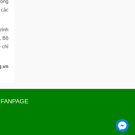
rong
 các
rình
, Bộ
 chỉ
g.vn
FANPAGE