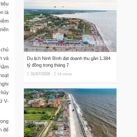
tiêu
n là
hiệm
riển
 chủ
nh và
Du lịch Ninh Bình đạt doanh thu gần 1.384
tỷ đồng trong tháng 7
 năm
31/07/2026 -
14 views
hoạt
nghi
 hủy
ứ V-
rong
h để