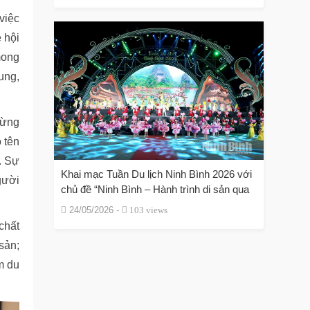
việc
 hội
mong
ung,
mừng
ó tên
. Sự
Khai mạc Tuần Du lịch Ninh Bình 2026 với
gười
chủ đề “Ninh Bình – Hành trình di sản qua
các thời đại”
24/05/2026 -
103 views
chất
 sản;
m du