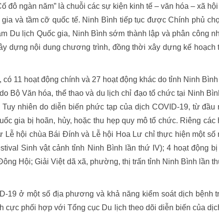
 đô ngàn năm” là chuỗi các sự kiện kinh tế – văn hóa – xã hội 
gia và tầm cỡ quốc tế. Ninh Bình tiếp tục được Chính phủ chọ
Năm Du lịch Quốc gia, Ninh Bình sớm thành lập và phân công n
ây dựng nội dung chương trình, đồng thời xây dựng kế hoạch t
 có 11 hoạt động chính và 27 hoạt động khác do tỉnh Ninh Bình
 do Bộ Văn hóa, thể thao và du lịch chỉ đạo tổ chức tại Ninh Bì
. Tuy nhiên do diễn biến phức tạp của dịch COVID-19, từ đầu
ốc gia bị hoãn, hủy, hoặc thu hẹp quy mô tổ chức. Riêng các 
ư Lễ hội chùa Bái Đính và Lễ hội Hoa Lư chỉ thực hiện một số 
stival Sinh vật cảnh tỉnh Ninh Bình lần thứ IV); 4 hoạt động bị
ng Hội; Giải Việt dã xã, phường, thị trấn tỉnh Ninh Bình lần th
ID-19 ở một số địa phương và khả năng kiểm soát dịch bệnh t
ch cực phối hợp với Tổng cục Du lịch theo dõi diễn biến của dịc