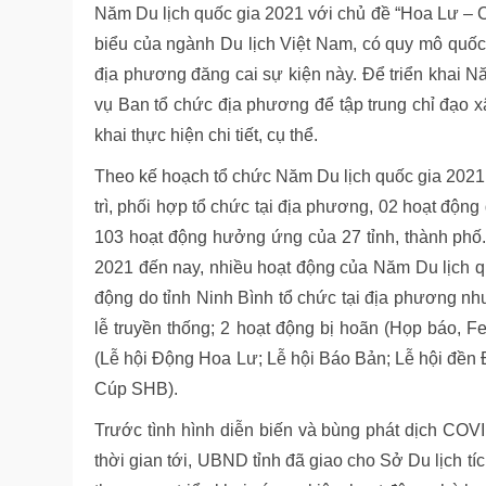
Năm Du lịch quốc gia 2021 với chủ đề “Hoa Lư – Cố
biểu của ngành Du lịch Việt Nam, có quy mô quốc 
địa phương đăng cai sự kiện này. Để triển khai 
vụ Ban tổ chức địa phương để tập trung chỉ đạo x
khai thực hiện chi tiết, cụ thể.
Theo kế hoạch tổ chức Năm Du lịch quốc gia 2021,
trì, phối hợp tổ chức tại địa phương, 02 hoạt động
103 hoạt động hưởng ứng của 27 tỉnh, thành phố
2021 đến nay, nhiều hoạt động của Năm Du lịch qu
động do tỉnh Ninh Bình tổ chức tại địa phương nh
lễ truyền thống; 2 hoạt động bị hoãn (Họp báo, Fe
(Lễ hội Động Hoa Lư; Lễ hội Báo Bản; Lễ hội đền Đô
Cúp SHB).
Trước tình hình diễn biến và bùng phát dịch COV
thời gian tới, UBND tỉnh đã giao cho Sở Du lịch tí