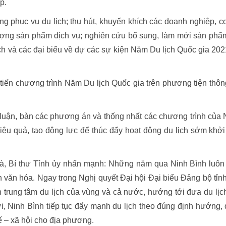
p.
ng phục vụ du lịch; thu hút, khuyến khích các doanh nghiệp, c
lượng sản phẩm dịch vụ; nghiên cứu bổ sung, làm mới sản phẩ
lịch và các đại biểu về dự các sự kiện Năm Du lịch Quốc gia 202
tiến chương trình Năm Du lịch Quốc gia trên phương tiện thông
o luận, bàn các phương án và thống nhất các chương trình của
iệu quả, tạo động lực để thúc đẩy hoạt động du lịch sớm khởi
 Hà, Bí thư Tỉnh ủy nhấn mạnh: Những năm qua Ninh Bình luôn
iển văn hóa. Ngay trong Nghị quyết Đại hội Đại biểu Đảng bộ tỉn
nh trung tâm du lịch của vùng và cả nước, hướng tới đưa du lịch
ới, Ninh Bình tiếp tục đẩy mạnh du lịch theo đúng định hướng,
tế – xã hội cho địa phương.