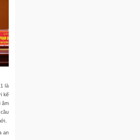
1 là
i kế
3 âm
 cầu
ới.
a an