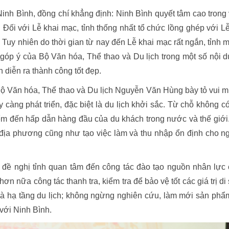
nh Bình, đồng chí khẳng định: Ninh Bình quyết tâm cao trong 
 Đối với Lễ khai mạc, tỉnh thống nhất tổ chức lồng ghép với Lễ
 Tuy nhiên do thời gian từ nay đến Lễ khai mạc rất ngắn, tỉnh 
góp ý của Bộ Văn hóa, Thể thao và Du lịch trong một số nội d
n diễn ra thành công tốt đẹp.
 Bộ Văn hóa, Thể thao và Du lịch Nguyễn Văn Hùng bày tỏ vui 
y càng phát triển, đặc biệt là du lịch khởi sắc. Từ chỗ không c
điểm đến hấp dẫn hàng đầu của du khách trong nước và thế giới
h địa phương cũng như tạo việc làm và thu nhập ổn định cho n
 đề nghị tỉnh quan tâm đến công tác đào tạo nguồn nhân lực 
n nữa công tác thanh tra, kiểm tra để bảo vệ tốt các giá trị di
 và hạ tầng du lịch; không ngừng nghiên cứu, làm mới sản phẩ
 với Ninh Bình.