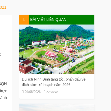
2021
BÀI VIẾT LIÊN QUAN
c
c
Du lịch Ninh Bình tăng tốc, phấn đấu về
ĐBQH
đích sớm kế hoạch năm 2026
trực
04/08/2026 -
22 views
gành