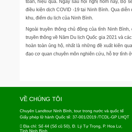
toàn, hiệu quả. Ngay sau hội nghị hôm nay, Bộ sẽ
điều kiện dịch COVID -19 tại Ninh Bình. Qua diễn 
khu, điểm du lịch của Ninh Bình.
Ngoài truyền thông chủ động của tỉnh Ninh Bình
truyền thông về Năm Du lịch Quốc gia 2021 và các 
hoàn toàn ủng hộ, nhất là những đề xuất kiên qu
đạo cơ quan chuyên môn nghiên cứu, hỗ trợ tỉnh ở
VỀ CHÚNG TÔI
Chuyên Landtour Ninh Bình, tour trong nước và quốc tế
Giấy phép lữ hành Quốc tế: 37-001/2019 /TCDL-GP LHQT
Địa chỉ:
Số 44 (Số cũ 50), Đ. Lý Tự Trọng, P. Hoa Lư,
Tỉnh Ninh Bình