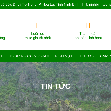
cũ 50), Đ. Lý Tự Trọng, P. Hoa Lư, Tỉnh Ninh Bình
|
ninhbinhtour
Luôn có
Thanh toán
óng
mức giá tốt nhất
an toàn, linh hoạt
C
TOUR NƯỚC NGOÀI
DỊCH VỤ
TIN TỨC
CẨM 
TIN TỨC